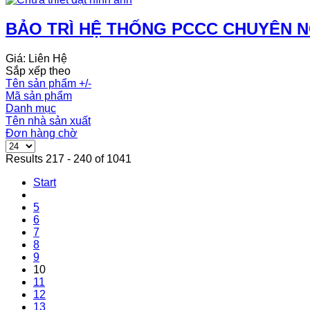
BẢO TRÌ HỆ THỐNG PCCC CHUYÊN N
Giá: Liên Hệ
Sắp xếp theo
Tên sản phẩm +/-
Mã sản phẩm
Danh mục
Tên nhà sản xuất
Đơn hàng chờ
Results 217 - 240 of 1041
Start
5
6
7
8
9
10
11
12
13