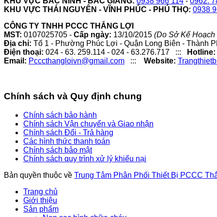
KHU VỰC BẮC NINH - BẮC GIANG:
0938 966 114
-
0962. 7
KHU VỰC THÁI NGUYÊN - VĨNH PHÚC - PHÚ THỌ:
0938 9
CÔNG TY TNHH PCCC THẮNG LỢI
MST:
0107025705 -
Cấp ngày:
13/10/2015
(Do Sở Kế Hoạch 
Địa chỉ:
Tổ 1 - Phường Phúc Lợi - Quận Long Biên - Thành P
Điện thoại:
024 - 63. 259.114 - 024 - 63.276.717 :::
Hotline:
Email:
Pcccthangloivn@gmail.com
:::
Website:
Trangthiet
Chính sách và Quy định chung
Chính sách bảo hành
Chính sách Vận chuyển và Giao nhận
Chính sách Đổi - Trả hàng
Các hình thức thanh toán
Chính sách bảo mật
Chính sách quy trình xử lý khiếu nại
Bản quyền thuộc về
Trung Tâm Phân Phối Thiết Bị PCCC Th
Trang chủ
Giới thiệu
Sản phẩm