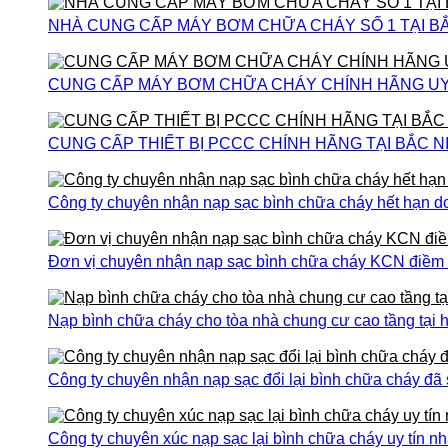
NHÀ CUNG CẤP MÁY BƠM CHỮA CHÁY SỐ 1 TẠI B
CUNG CẤP MÁY BƠM CHỮA CHÁY CHÍNH HÃNG UY T
CUNG CẤP THIẾT BỊ PCCC CHÍNH HÃNG TẠI BẮC N
Công ty chuyên nhận nạp sạc bình chữa cháy hết hạn do
Đơn vị chuyên nhận nạp sạc bình chữa cháy KCN điềm th
Nạp bình chữa cháy cho tòa nhà chung cư cao tầng tại h
Công ty chuyên nhận nạp sạc đổi lại bình chữa cháy đã
Công ty chuyên xúc nạp sạc lại bình chữa cháy uy tín nh