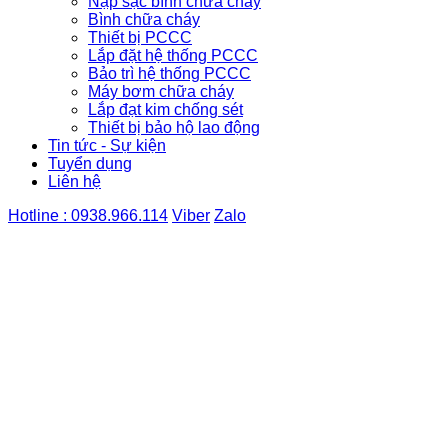
Nạp sạc bình chữa cháy
Bình chữa cháy
Thiết bị PCCC
Lắp đặt hệ thống PCCC
Bảo trì hệ thống PCCC
Máy bơm chữa cháy
Lắp đạt kim chống sét
Thiết bị bảo hộ lao động
Tin tức - Sự kiện
Tuyển dụng
Liên hệ
Hotline : 0938.966.114
Viber
Zalo