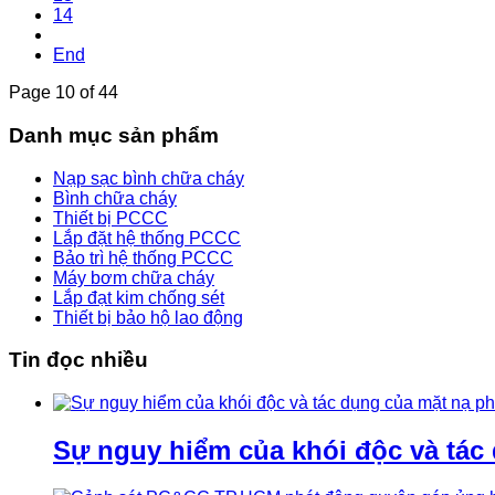
14
End
Page 10 of 44
Danh mục sản phẩm
Nạp sạc bình chữa cháy
Bình chữa cháy
Thiết bị PCCC
Lắp đặt hệ thống PCCC
Bảo trì hệ thống PCCC
Máy bơm chữa cháy
Lắp đạt kim chống sét
Thiết bị bảo hộ lao động
Tin đọc nhiều
Sự nguy hiểm của khói độc và tác