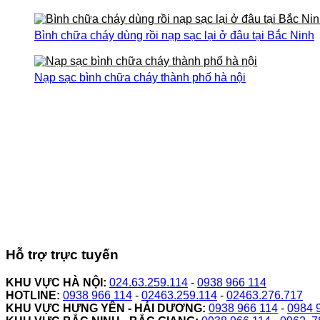
Bình chữa cháy dùng rồi nạp sạc lại ở đâu tại Bắc Ninh
Nạp sạc bình chữa cháy thành phố hà nội
Hỗ trợ trực tuyến
KHU VỰC HÀ NỘI:
024.63.259.114
-
0938 966 114
HOTLINE:
0938 966 114
-
02463.259.114
-
02463.276.717
KHU VỰC HƯNG YÊN - HẢI DƯƠNG:
0938 966 114
-
0984 