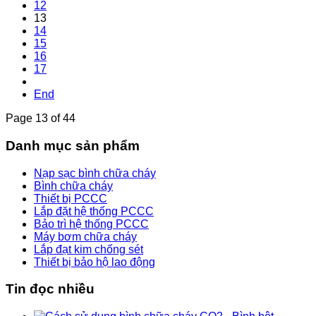
12
13
14
15
16
17
End
Page 13 of 44
Danh mục sản phẩm
Nạp sạc bình chữa cháy
Bình chữa cháy
Thiết bị PCCC
Lắp đặt hệ thống PCCC
Bảo trì hệ thống PCCC
Máy bơm chữa cháy
Lắp đạt kim chống sét
Thiết bị bảo hộ lao động
Tin đọc nhiều