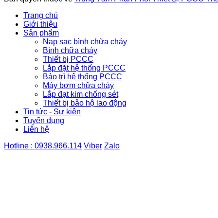
Trang chủ
Giới thiệu
Sản phẩm
Nạp sạc bình chữa cháy
Bình chữa cháy
Thiết bị PCCC
Lắp đặt hệ thống PCCC
Bảo trì hệ thống PCCC
Máy bơm chữa cháy
Lắp đạt kim chống sét
Thiết bị bảo hộ lao động
Tin tức - Sự kiện
Tuyển dụng
Liên hệ
Hotline : 0938.966.114
Viber
Zalo