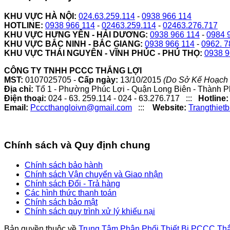
KHU VỰC HÀ NỘI:
024.63.259.114
-
0938 966 114
HOTLINE:
0938 966 114
-
02463.259.114
-
02463.276.717
KHU VỰC HƯNG YÊN - HẢI DƯƠNG:
0938 966 114
-
0984 
KHU VỰC BẮC NINH - BẮC GIANG:
0938 966 114
-
0962. 7
KHU VỰC THÁI NGUYÊN - VĨNH PHÚC - PHÚ THỌ:
0938 9
CÔNG TY TNHH PCCC THẮNG LỢI
MST:
0107025705 -
Cấp ngày:
13/10/2015
(Do Sở Kế Hoạch 
Địa chỉ:
Tổ 1 - Phường Phúc Lợi - Quận Long Biên - Thành P
Điện thoại:
024 - 63. 259.114 - 024 - 63.276.717 :::
Hotline:
Email:
Pcccthangloivn@gmail.com
:::
Website:
Trangthiet
Chính sách và Quy định chung
Chính sách bảo hành
Chính sách Vận chuyển và Giao nhận
Chính sách Đổi - Trả hàng
Các hình thức thanh toán
Chính sách bảo mật
Chính sách quy trình xử lý khiếu nại
Bản quyền thuộc về
Trung Tâm Phân Phối Thiết Bị PCCC Th