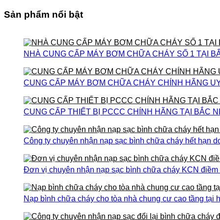
Sản phẩm nổi bật
NHÀ CUNG CẤP MÁY BƠM CHỮA CHÁY SỐ 1 TẠI B
CUNG CẤP MÁY BƠM CHỮA CHÁY CHÍNH HÃNG UY T
CUNG CẤP THIẾT BỊ PCCC CHÍNH HÃNG TẠI BẮC N
Công ty chuyên nhận nạp sạc bình chữa cháy hết hạn do
Đơn vị chuyên nhận nạp sạc bình chữa cháy KCN điềm th
Nạp bình chữa cháy cho tòa nhà chung cư cao tầng tại h