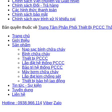
Chính sách Vận chuyển và Giao nhận
Chính sách Đổi - Trả hàng
Các hình thức thanh toán
Chính sách bảo mật
Chính sách quy trình xử lý khiếu nại
Bản quyền thuộc về
Trung Tâm Phân Phối Thiết Bị PCCC Th
Trang chủ
Giới thiệu
Sản phẩm
Nạp sạc bình chữa cháy
Bình chữa cháy
Thiết bị PCCC
Lắp đặt hệ thống PCCC
Bảo trì hệ thống PCCC
Máy bơm chữa cháy
Lắp đạt kim chống sét
Thiết bị bảo hộ lao động
Tin tức - Sự kiện
Tuyển dụng
Liên hệ
Hotline : 0938.966.114
Viber
Zalo