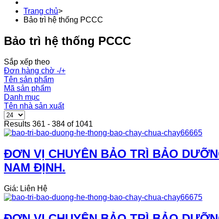
Trang chủ
>
Bảo trì hệ thống PCCC
Bảo trì hệ thống PCCC
Sắp xếp theo
Đơn hàng chờ -/+
Tên sản phẩm
Mã sản phẩm
Danh mục
Tên nhà sản xuất
Results 361 - 384 of 1041
ĐƠN VỊ CHUYÊN BẢO TRÌ BẢO DƯỠN
NAM ĐỊNH.
Giá: Liên Hệ
ĐƠN VỊ CHUYÊN BẢO TRÌ BẢO DƯỠN