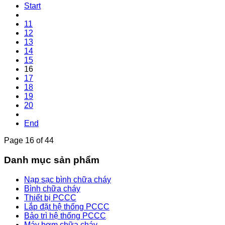
Start
11
12
13
14
15
16
17
18
19
20
End
Page 16 of 44
Danh mục sản phẩm
Nạp sạc bình chữa cháy
Bình chữa cháy
Thiết bị PCCC
Lắp đặt hệ thống PCCC
Bảo trì hệ thống PCCC
Máy bơm chữa cháy