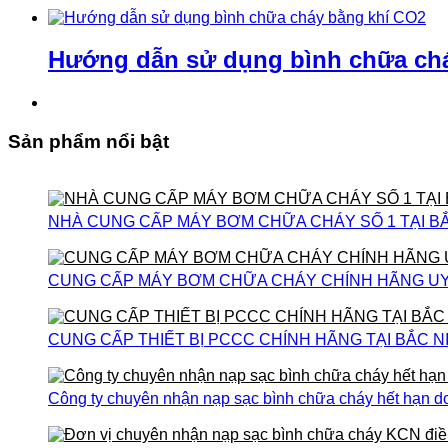
Hướng dẫn sử dụng bình chữa ch
Sản phẩm nổi bật
NHÀ CUNG CẤP MÁY BƠM CHỮA CHÁY SỐ 1 TẠI B
CUNG CẤP MÁY BƠM CHỮA CHÁY CHÍNH HÃNG UY T
CUNG CẤP THIẾT BỊ PCCC CHÍNH HÃNG TẠI BẮC N
Công ty chuyên nhận nạp sạc bình chữa cháy hết hạn do