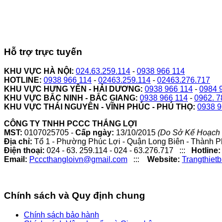
Hỗ trợ trực tuyến
KHU VỰC HÀ NỘI:
024.63.259.114
-
0938 966 114
HOTLINE:
0938 966 114
-
02463.259.114
-
02463.276.717
KHU VỰC HƯNG YÊN - HẢI DƯƠNG:
0938 966 114
-
0984 
KHU VỰC BẮC NINH - BẮC GIANG:
0938 966 114
-
0962. 7
KHU VỰC THÁI NGUYÊN - VĨNH PHÚC - PHÚ THỌ:
0938 9
CÔNG TY TNHH PCCC THẮNG LỢI
MST:
0107025705 -
Cấp ngày:
13/10/2015
(Do Sở Kế Hoạch 
Địa chỉ:
Tổ 1 - Phường Phúc Lợi - Quận Long Biên - Thành P
Điện thoại:
024 - 63. 259.114 - 024 - 63.276.717 :::
Hotline:
Email:
Pcccthangloivn@gmail.com
:::
Website:
Trangthiet
Chính sách và Quy định chung
Chính sách bảo hành