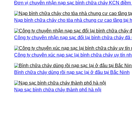
Đơn vị chuyên nhận nạp sạc bình chữa cháy KCN điềm th
Nạp bình chữa cháy cho tòa nhà chung cư cao tầng tại h
Công ty chuyên nhận nạp sạc đổi lại bình chữa cháy đã
Công ty chuyên xúc nạp sạc lại bình chữa cháy uy tín nh
Bình chữa cháy dùng rồi nạp sạc lại ở đâu tại Bắc Ninh
Nạp sạc bình chữa cháy thành phố hà nội