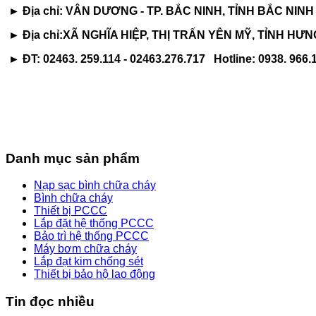
►
Địa chỉ: VÂN DƯƠNG - TP. BẮC NINH, TỈNH BẮC NINH
►
Địa chỉ:XÃ NGHĨA HIỆP, THỊ TRẤN YÊN MỸ, TỈNH HƯ
►
ĐT: 02463. 259.114 - 02463.276.717 Hotline: 0938. 966.
Danh mục sản phẩm
Nạp sạc bình chữa cháy
Bình chữa cháy
Thiết bị PCCC
Lắp đặt hệ thống PCCC
Bảo trì hệ thống PCCC
Máy bơm chữa cháy
Lắp đạt kim chống sét
Thiết bị bảo hộ lao động
Tin đọc nhiều