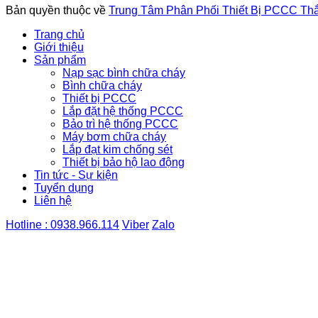
Bản quyền thuộc về
Trung Tâm Phân Phối Thiết Bị PCCC Th
Trang chủ
Giới thiệu
Sản phẩm
Nạp sạc bình chữa cháy
Bình chữa cháy
Thiết bị PCCC
Lắp đặt hệ thống PCCC
Bảo trì hệ thống PCCC
Máy bơm chữa cháy
Lắp đạt kim chống sét
Thiết bị bảo hộ lao động
Tin tức - Sự kiện
Tuyển dụng
Liên hệ
Hotline : 0938.966.114
Viber
Zalo