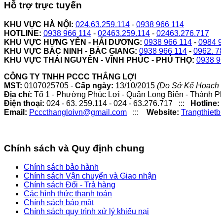
Hỗ trợ trực tuyến
KHU VỰC HÀ NỘI:
024.63.259.114
-
0938 966 114
HOTLINE:
0938 966 114
-
02463.259.114
-
02463.276.717
KHU VỰC HƯNG YÊN - HẢI DƯƠNG:
0938 966 114
-
0984 
KHU VỰC BẮC NINH - BẮC GIANG:
0938 966 114
-
0962. 7
KHU VỰC THÁI NGUYÊN - VĨNH PHÚC - PHÚ THỌ:
0938 9
CÔNG TY TNHH PCCC THẮNG LỢI
MST:
0107025705 -
Cấp ngày:
13/10/2015
(Do Sở Kế Hoạch 
Địa chỉ:
Tổ 1 - Phường Phúc Lợi - Quận Long Biên - Thành P
Điện thoại:
024 - 63. 259.114 - 024 - 63.276.717 :::
Hotline:
Email:
Pcccthangloivn@gmail.com
:::
Website:
Trangthiet
Chính sách và Quy định chung
Chính sách bảo hành
Chính sách Vận chuyển và Giao nhận
Chính sách Đổi - Trả hàng
Các hình thức thanh toán
Chính sách bảo mật
Chính sách quy trình xử lý khiếu nại