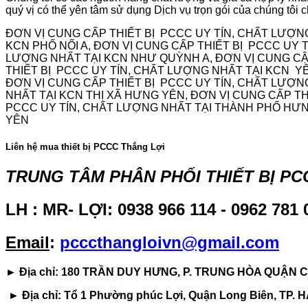
quý vị có thể yên tâm sử dụng Dịch vụ trọn gói của chúng tôi c
ĐƠN VỊ CUNG CẤP THIẾT BỊ PCCC UY TÍN, CHẤT LƯỢN
KCN PHỐ NỐI A, ĐƠN VỊ CUNG CẤP THIẾT BỊ PCCC UY 
LƯỢNG NHẤT TẠI KCN NHƯ QUỲNH A, ĐƠN VỊ CUNG CẬP
THIẾT BỊ PCCC UY TÍN, CHẤT LƯỢNG NHẤT TẠI KCN YÊN
ĐƠN VỊ CUNG CẤP THIẾT BỊ PCCC UY TÍN, CHẤT LƯỢNG
NHẤT TẠI KCN THỊ XÃ HƯNG YÊN, ĐƠN VỊ CUNG CẤP TH
PCCC UY TÍN, CHẤT LƯỢNG NHẤT TẠI THÀNH PHỐ HƯNG
YÊN
Liên hệ mua thiết bị PCCC Thắng Lợi
TRUNG TÂM PHÂN PHỐI THIẾT BỊ P
LH : MR- LỢI:
0938 966 114 - 0962 781 
Email
:
pcccthangloivn@gmail.com
►
Địa chỉ: 180 TRẦN DUY HƯNG, P. TRUNG HÒA QUẬN C
►
Địa chỉ: Tổ 1 Phường phúc Lợi, Quận Long Biên, TP. 