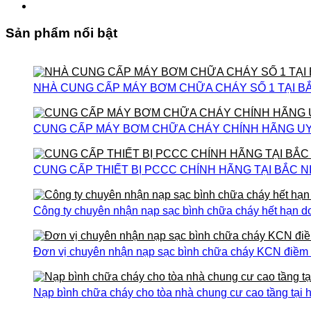
Sản phẩm nổi bật
NHÀ CUNG CẤP MÁY BƠM CHỮA CHÁY SỐ 1 TẠI B
CUNG CẤP MÁY BƠM CHỮA CHÁY CHÍNH HÃNG UY T
CUNG CẤP THIẾT BỊ PCCC CHÍNH HÃNG TẠI BẮC N
Công ty chuyên nhận nạp sạc bình chữa cháy hết hạn do
Đơn vị chuyên nhận nạp sạc bình chữa cháy KCN điềm th
Nạp bình chữa cháy cho tòa nhà chung cư cao tầng tại h