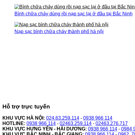
Bình chữa cháy dùng rồi nạp sạc lại ở đâu tại Bắc Ninh
Nạp sạc bình chữa cháy thành phố hà nội
Hỗ trợ trực tuyến
KHU VỰC HÀ NỘI:
024.63.259.114
-
0938 966 114
HOTLINE:
0938 966 114
-
02463.259.114
-
02463.276.717
KHU VỰC HƯNG YÊN - HẢI DƯƠNG:
0938 966 114
-
0984 
KHU VỰC BẮC NINH - BẮC GIANG:
0938 966 114
-
0962. 7