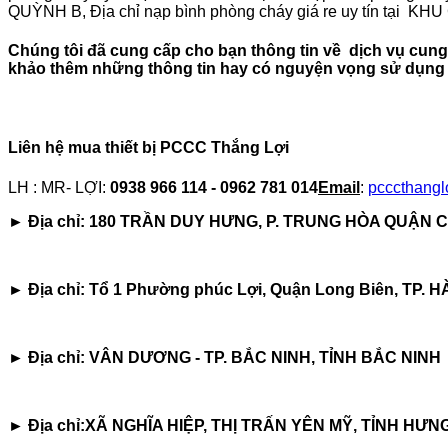
QUỲNH B, Địa chỉ nạp bình phòng cháy giá re uy tín tại
Chúng tôi đã cung cấp cho bạn thông tin về
dịch vụ cun
khảo thêm những thông tin hay có nguyện vọng sử dụng dị
Liên hệ mua thiết bị PCCC Thắng Lợi
LH : MR- LỢI:
0938 966 114 - 0962 781 014
Email
:
pcccthang
►
Địa chỉ: 180 TRẦN DUY HƯNG, P. TRUNG HÒA QUẬN C
►
Địa chỉ: Tổ 1 Phường phúc Lợi, Quận Long Biên, TP. H
►
Địa chỉ: VÂN DƯƠNG - TP. BẮC NINH, TỈNH BẮC NINH
►
Địa chỉ:XÃ NGHĨA HIỆP, THỊ TRẤN YÊN MỸ, TỈNH HƯN