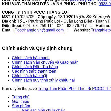
KHU VỰC THÁI NGUYÊN - VĨNH PHÚC - PHÚ THỌ:
0938 9
CÔNG TY TNHH PCCC THẮNG LỢI
MST:
0107025705 -
Cấp ngày:
13/10/2015
(Do Sở Kế Hoạch 
Địa chỉ:
Tổ 1 - Phường Phúc Lợi - Quận Long Biên - Thành P
Điện thoại:
024 - 63. 259.114 - 024 - 63.276.717 :::
Hotline:
Email:
Pcccthangloivn@gmail.com
:::
Website:
Trangthiet
Chính sách và Quy định chung
Chính sách bảo hành
Chính sách Vận chuyển và Giao nhận
Chính sách Đổi - Trả hàng
Các hình thức thanh toán
Chính sách bảo mật
Chính sách quy trình xử lý khiếu nại
Bản quyền thuộc về
Trung Tâm Phân Phối Thiết Bị PCCC Th
Trang chủ
Giới thiệu
Sản phẩm
Nạp sạc bình chữa cháy