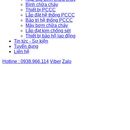
Bình chữa cháy
Thiết bị PCCC
Lắp đặt hệ thống PCCC
Bảo trì hệ thống PCCC
Máy bơm chữa cháy
Lắp đạt kim chống sét
Thiết bị bảo hộ lao động
Tin tức - Sự kiện
Tuyển dụng
Liên hệ
Hotline : 0938.966.114
Viber
Zalo