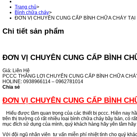
Trang chủ
>
Bình chữa cháy
>
ĐƠN VỊ CHUYÊN CUNG CẤP BÌNH CHỮA CHÁY TẠI 
Chi tiết sản phẩm
ĐƠN VỊ CHUYÊN CUNG CẤP BÌNH CHỮ
Giá: Liên Hệ
PCCC THẮNG LỢI CHUYÊN CUNG CẤP BÌNH CHỮA CHÁY
HOLINE: 0938966114 – 0962781014
Chia sẻ
ĐƠN VỊ CHUYÊN CUNG CẤP BÌNH CHỮ
Hiểu được tầm quan trọng của các thiết bị pccc. Hiện nay hầu
trên thị trường có rất nhiều loại bình chữa cháy bầy bán, có
mục đích sử dụng của mình, quý khách hàng hãy yên tâm hã
Với đội ngũ nhân viên tư vấn miễn phí nhiệt tình cho quý kh