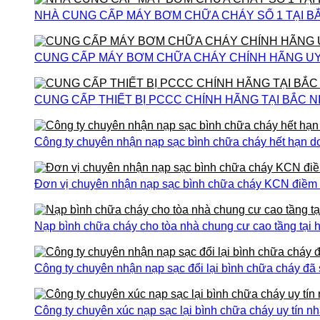
NHÀ CUNG CẤP MÁY BƠM CHỮA CHÁY SỐ 1 TẠI B
CUNG CẤP MÁY BƠM CHỮA CHÁY CHÍNH HÃNG UY T
CUNG CẤP THIẾT BỊ PCCC CHÍNH HÃNG TẠI BẮC N
Công ty chuyên nhận nạp sạc bình chữa cháy hết hạn do
Đơn vị chuyên nhận nạp sạc bình chữa cháy KCN điềm th
Nạp bình chữa cháy cho tòa nhà chung cư cao tầng tại h
Công ty chuyên nhận nạp sạc đổi lại bình chữa cháy đã
Công ty chuyên xúc nạp sạc lại bình chữa cháy uy tín nh