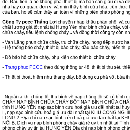
đó. Đầu tiên là nó không phải thiết bị mà bạn cần giấu đi và
nhà hay cơ quan, đơn vị và nhìn thấy bình cứu hỏa, trên thực
của bạn, họ sẽ cảm thấy an toàn vì những biện pháp phòng
Công Ty
pccc Thắng Lợi
chuyên nhập khẩu phân phối và cu
chất lượng giá tốt nhất tại Hưng Yên như bình chữa cháy, vò
chữa cháy, tiêu lệnh chống cháy,.. và đồng thời công ty còn n
- Van Lăng phun chữa cháy, trụ chữa cháy, họng tiếp nước hai 
- Hệ thống báo cháy, thiết bị báo cháy, đầu báo cháy, hiển thị p
- Đồ bảo hộ chữa cháy, phụ kiện cho thiết bị chữa cháy
-
Trang phục PCCC
theo đúng thông tư 48, thiết bị thu sét, thiế
- Thiết bị thoát hiểm như thang dây, bộ dụng cụ phá vỡ, búa tho
Ngoài ra khi chúng tôi thu bình về nạp chúng tôi sẽ có bìn
CHÁY NẠP BÌNH CHỮA CHÁY BỘT NẠP BÌNH CHỮA CHÁY KHÍ
tỉnh HƯNG YÊN nạp sạc bình cứu hoả giá ưu đãi nhất tại 
II, nạp sạc bình cứu hoả giá ưu đãi nhất tại KHU CÔNG N
LONG 2. Địa chỉ nạp sạc bình cứu hoả giá ưu đãi nhất tạ
NỐI B. Dịch vụ nạp bình phòng cháy giá rẻ uy tín nhất t
phòng cháy uy tín tại HƯNG YÊN.Địa chỉ nạp bình phòng chá