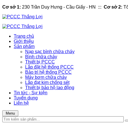
Cơ sở 1:
230 Trần Duy Hưng - Cầu Giấy - HN :::
Cơ sở 2:
Tổ
Trang chủ
Giới thiệu
Sản phẩm
Nạp sạc bình chữa cháy
Bình chữa cháy
Thiết bị PCCC
Lắp đặt hệ thống PCCC
Bảo trì hệ thống PCCC
Máy bơm chữa cháy
Lắp đạt kim chống sét
Thiết bị bảo hộ lao động
Tin tức - Sự kiện
Tuyển dụng
Liên hệ
Menu