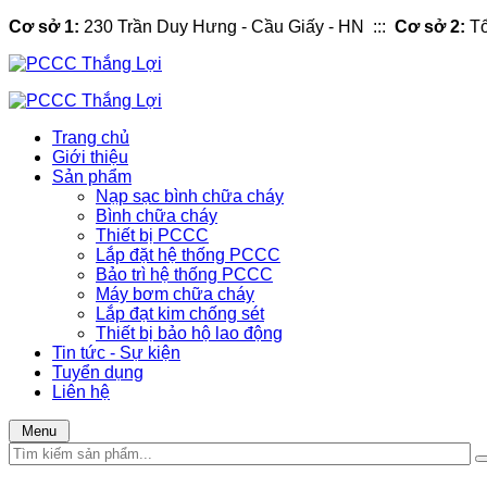
Cơ sở 1:
230 Trần Duy Hưng - Cầu Giấy - HN :::
Cơ sở 2:
Tổ
Trang chủ
Giới thiệu
Sản phẩm
Nạp sạc bình chữa cháy
Bình chữa cháy
Thiết bị PCCC
Lắp đặt hệ thống PCCC
Bảo trì hệ thống PCCC
Máy bơm chữa cháy
Lắp đạt kim chống sét
Thiết bị bảo hộ lao động
Tin tức - Sự kiện
Tuyển dụng
Liên hệ
Menu