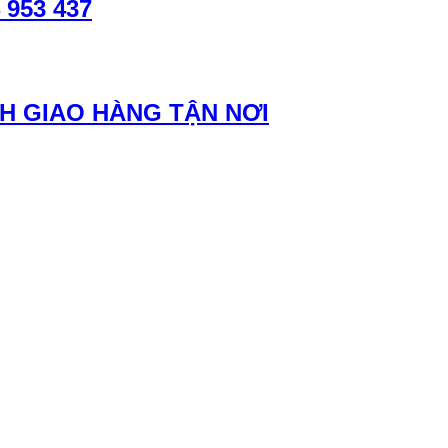
953 437
NH GIAO HÀNG TẬN NƠI