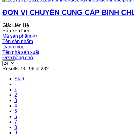
ĐƠN VỊ CHUYÊN CUNG CÁP BÌNH CH
Giá: Liên Hệ
Sắp xếp theo
Mã sản phẩm -/+
Tên sản phẩm
Danh mục
Tên nhà sản xuất
Đơn hàng chờ
Results 73 - 96 of 232
Start
1
2
3
4
5
6
7
8
9