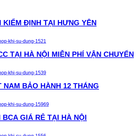
 KIỂM ĐỊNH TẠI HƯNG YÊN
CC TẠI HÀ NỘI MIỄN PHÍ VẬN CHUYỂN
T NAM BẢO HÀNH 12 THÁNG
BCA GIÁ RẺ TẠI HÀ NỘI