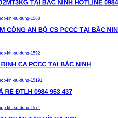
MT3KG TẠI BẮC NINH HOTLINE 0984 
M CÔNG AN BỘ CS PCCC TẠI BẮC NI
ĐỊNH CA PCCC TẠI BẮC NINH
Á RẺ ĐTLH 0984 953 437