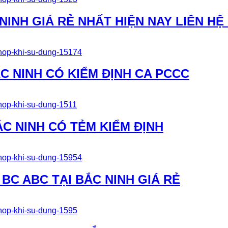
INH GIÁ RẺ NHẤT HIỆN NAY LIÊN HỆ 0
C NINH CÓ KIỂM ĐỊNH CA PCCC
ẮC NINH CÓ TẺM KIỂM ĐỊNH
BC ABC TẠI BẮC NINH GIÁ RẺ