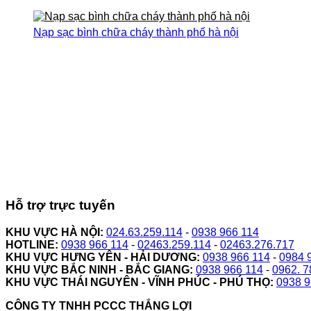
Nạp sạc bình chữa cháy thành phố hà nội
Hỗ trợ trực tuyến
KHU VỰC HÀ NỘI:
024.63.259.114
-
0938 966 114
HOTLINE:
0938 966 114
-
02463.259.114
-
02463.276.717
KHU VỰC HƯNG YÊN - HẢI DƯƠNG:
0938 966 114
-
0984 
KHU VỰC BẮC NINH - BẮC GIANG:
0938 966 114
-
0962. 7
KHU VỰC THÁI NGUYÊN - VĨNH PHÚC - PHÚ THỌ:
0938 9
CÔNG TY TNHH PCCC THẮNG LỢI