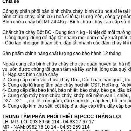
Chia sẻ
Công ty phân phối bán bình chữa cháy, bình cứu hoả sỉ lẻ tại 
bình chữa cháy, bình cứu hoả sỉ lẻ tại Hưng Yên, công ty phâ
Bình chữa cháy bột MFZ4 4Kg - Bình chữa cháy cao cấp sử d
Chất chữa cháy Bột BC - Dung tích 4 kg - Nhiệt độ môi trường
- Công dụng: dùng để dập tắt nhanh mọi đám cháy xuất phát từ
- Cấu tạo nhỏ gọn thuận tiện, dập tắt nhanh các đám cháy khi 
Sản phẩm chính hãng chất lượng cao bảo hành 12 tháng
Ngoài cung cấp bình chữa cháy cho các quận huyện tại hà nội
vụ luôn được chúng tôi quan tâm và lấy sự hài lòng của quý 
1- Nạp sac bình chữa cháy
2- Cung cấp cuộn vòi chữa cháy Dức, Dài Loan, hàn quốc, tru
3- Cung cấp tủ trung tâm báo cháy hochiki,GST, HoRing, Ne
4- Cung cấp đầu báo khói, báo nhiệt, báo cháy, báo ga, đầu
5- Cung cấp máy bơm chữa cháy, khớp nối mềm,van 1 chiều, v
D27, D21…, co, tê, côn giảm, đầu sprinkler, cáp treo, bộ treo 
6- Cung cấp kim thu sétt, cột tiếp địa, dây cáp trần, dây cáp b
TRUNG TÂM PHÂN PHỐI THIẾT BỊ PCCC THẮNG LỢI
LH: MR- LỢI 093 89 66 114 - 04.63 27 67 17
MR - NAM: 0962 78 10 14 - 04.63 259 114