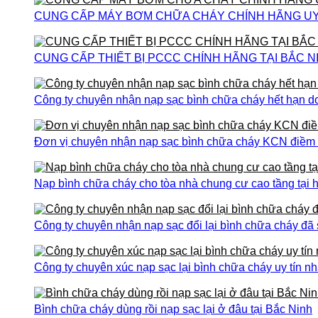
CUNG CẤP MÁY BƠM CHỮA CHÁY CHÍNH HÃNG UY T
CUNG CẤP THIẾT BỊ PCCC CHÍNH HÃNG TẠI BẮC N
Công ty chuyên nhận nạp sạc bình chữa cháy hết hạn do
Đơn vị chuyên nhận nạp sạc bình chữa cháy KCN điềm th
Nạp bình chữa cháy cho tòa nhà chung cư cao tầng tại h
Công ty chuyên nhận nạp sạc đổi lại bình chữa cháy đã
Công ty chuyên xúc nạp sạc lại bình chữa cháy uy tín nh
Bình chữa cháy dùng rồi nạp sạc lại ở đâu tại Bắc Ninh