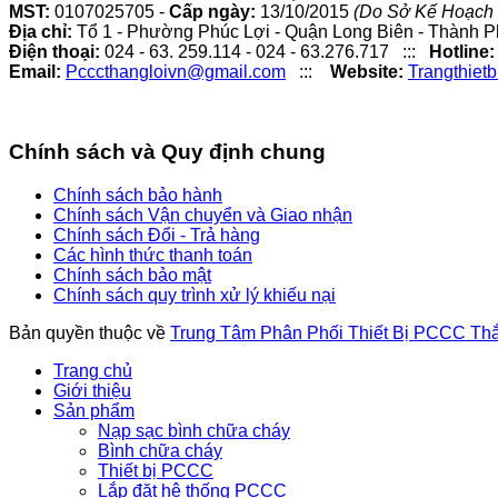
MST:
0107025705 -
Cấp ngày:
13/10/2015
(Do Sở Kế Hoạch 
Địa chỉ:
Tổ 1 - Phường Phúc Lợi - Quận Long Biên - Thành P
Điện thoại:
024 - 63. 259.114 - 024 - 63.276.717 :::
Hotline:
Email:
Pcccthangloivn@gmail.com
:::
Website:
Trangthiet
Chính sách và Quy định chung
Chính sách bảo hành
Chính sách Vận chuyển và Giao nhận
Chính sách Đổi - Trả hàng
Các hình thức thanh toán
Chính sách bảo mật
Chính sách quy trình xử lý khiếu nại
Bản quyền thuộc về
Trung Tâm Phân Phối Thiết Bị PCCC Th
Trang chủ
Giới thiệu
Sản phẩm
Nạp sạc bình chữa cháy
Bình chữa cháy
Thiết bị PCCC
Lắp đặt hệ thống PCCC