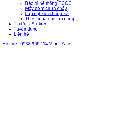
Bảo trì hệ thống PCCC
Máy bơm chữa cháy
Lắp đạt kim chống sét
Thiết bị bảo hộ lao động
Tin tức - Sự kiện
Tuyển dụng
Liên hệ
Hotline : 0938.966.114
Viber
Zalo