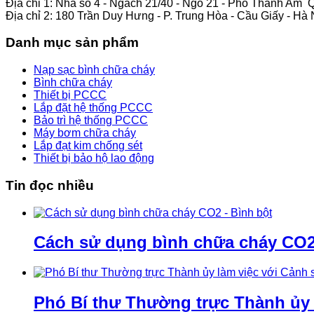
Địa chỉ 1: Nhà số 4 - Ngách 21/40 - Ngõ 21 - Phố Thanh Am 
Địa chỉ 2: 180 Trần Duy Hưng - P. Trung Hòa - Cầu Giấy - Hà 
Danh mục sản phẩm
Nạp sạc bình chữa cháy
Bình chữa cháy
Thiết bị PCCC
Lắp đặt hệ thống PCCC
Bảo trì hệ thống PCCC
Máy bơm chữa cháy
Lắp đạt kim chống sét
Thiết bị bảo hộ lao động
Tin đọc nhiều
Cách sử dụng bình chữa cháy CO2 
Phó Bí thư Thường trực Thành ủy