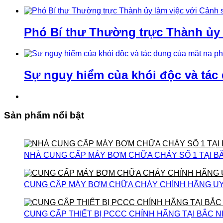
Phó Bí thư Thường trực Thành ủy
Sự nguy hiểm của khói độc và tác
Sản phẩm nổi bật
NHÀ CUNG CẤP MÁY BƠM CHỮA CHÁY SỐ 1 TẠI B
CUNG CẤP MÁY BƠM CHỮA CHÁY CHÍNH HÃNG UY T
CUNG CẤP THIẾT BỊ PCCC CHÍNH HÃNG TẠI BẮC N