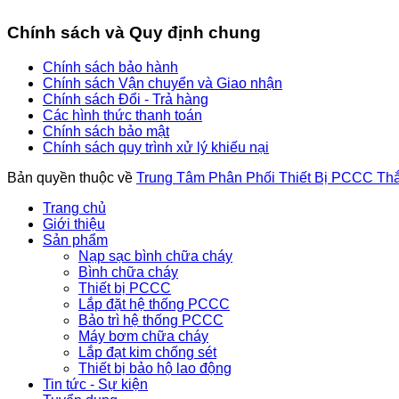
Chính sách và Quy định chung
Chính sách bảo hành
Chính sách Vận chuyển và Giao nhận
Chính sách Đổi - Trả hàng
Các hình thức thanh toán
Chính sách bảo mật
Chính sách quy trình xử lý khiếu nại
Bản quyền thuộc về
Trung Tâm Phân Phối Thiết Bị PCCC Th
Trang chủ
Giới thiệu
Sản phẩm
Nạp sạc bình chữa cháy
Bình chữa cháy
Thiết bị PCCC
Lắp đặt hệ thống PCCC
Bảo trì hệ thống PCCC
Máy bơm chữa cháy
Lắp đạt kim chống sét
Thiết bị bảo hộ lao động
Tin tức - Sự kiện