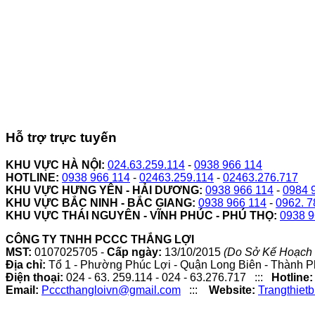
Hỗ trợ trực tuyến
KHU VỰC HÀ NỘI:
024.63.259.114
-
0938 966 114
HOTLINE:
0938 966 114
-
02463.259.114
-
02463.276.717
KHU VỰC HƯNG YÊN - HẢI DƯƠNG:
0938 966 114
-
0984 
KHU VỰC BẮC NINH - BẮC GIANG:
0938 966 114
-
0962. 7
KHU VỰC THÁI NGUYÊN - VĨNH PHÚC - PHÚ THỌ:
0938 9
CÔNG TY TNHH PCCC THẮNG LỢI
MST:
0107025705 -
Cấp ngày:
13/10/2015
(Do Sở Kế Hoạch 
Địa chỉ:
Tổ 1 - Phường Phúc Lợi - Quận Long Biên - Thành P
Điện thoại:
024 - 63. 259.114 - 024 - 63.276.717 :::
Hotline:
Email:
Pcccthangloivn@gmail.com
:::
Website:
Trangthiet