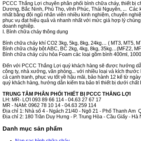
PCCC Thắng Lợi chuyên phân phối bình chữa cháy, thiết bị c
Dương, Bắc Ninh, Phú Thọ, vĩnh Phúc, Thái Nguyên, ... Các k
nhất bằng đội ngũ nhân viên nhiều kinh nghiệm, chuyên nghiệ
phục vụ đạt hiệu quả và nhanh nhất với mức giá hợp lý chúng 
doanh nghiệp.
I. Bình chữa cháy thông dụng
Bình chữa cháy khí CO2 3kg, 5kg, 8kg, 24kg… ( MT3, MT5, M
Bình chữa cháy bột ABC, BC 2kg, 4kg, 8kg, 35kg…(MFZ2, M
Bình chữa cháy cứu hỏa Foam các loại gồm bình 400ml, 1000
Đến với PCCC Thắng Lợi quý khách hàng sẽ được hướng dẫn, 
công ty, nhà xưởng, văn phòng... với nhiều loại và kích thướ
cả cạnh tranh, phục vụ tốt về hậu mãi, bảo hành 12 kể từ ng
quý khách hàng, hướng dẫn kiểm tra bảo trì thiết bị dưới chấ
TRUNG TÂM PHÂN PHỐI THIẾT BỊ PCCC THẮNG LỢI
LH: MR- LỢI 093 89 66 114 - 04.63 27 67 17
MR - NAM: 0962 78 10 14 - 04.63 259 114
Địa chỉ 1: Nhà số 4 - Ngách 21/40 - Ngõ 21 - Phố Thanh Am 
Địa chỉ 2: 180 Trần Duy Hưng - P. Trung Hòa - Cầu Giấy - Hà 
Danh mục sản phẩm
Nạp sạc bình chữa cháy