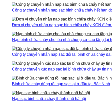
Công ty chuyên nhận nạp sạc bình chữa cháy hết hạn do
Đơn vị chuyên nhận nạp sạc bình chữa cháy KCN điềm th
Nạp bình chữa cháy cho tòa nhà chung cư cao tầng tại h
Công ty chuyên nhận nạp sạc đổi lại bình chữa cháy đã
Công ty chuyên xúc nạp sạc lại bình chữa cháy uy tín nh
Bình chữa cháy dùng rồi nạp sạc lại ở đâu tại Bắc Ninh
Nạp sạc bình chữa cháy thành phố hà nội