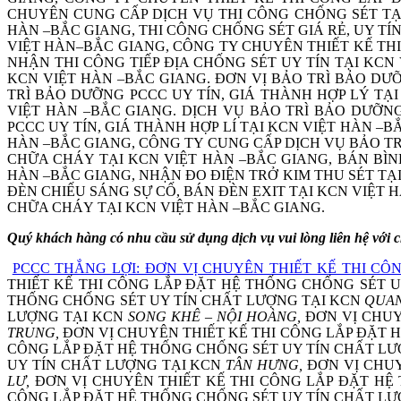
CHUYÊN CUNG CẤP DỊCH VỤ THI CÔNG CHỐNG SÉT TẠI 
HÀN –BẮC GIANG, THI CÔNG CHỐNG SÉT GIÁ RẺ, UY TÍ
VIỆT HÀN–BẮC GIANG, CÔNG TY CHUYÊN THIẾT KẾ THI
NHẬN THI CÔNG TIẾP ĐỊA CHỐNG SÉT UY TÍN TẠI KCN
KCN VIỆT HÀN –BẮC GIANG. ĐƠN VỊ BẢO TRÌ BẢO D
TRÌ BẢO DƯỠNG PCCC UY TÍN, GIÁ THÀNH HỢP LÝ TẠI
VIỆT HÀN –BẮC GIANG. DỊCH VỤ BẢO TRÌ BẢO DƯỠNG
PCCC UY TÍN, GIÁ THÀNH HỢP LÍ TẠI KCN VIỆT HÀN –
HÀN –BẮC GIANG, CÔNG TY CUNG CẤP DỊCH VỤ BẢO TR
CHỮA CHÁY TẠI KCN VIỆT HÀN –BẮC GIANG, BÁN BÌN
HÀN –BẮC GIANG, NHẬN ĐO ĐIỆN TRỞ KIM THU SÉT TẠI
ĐÈN CHIẾU SÁNG SỰ CỐ, BÁN ĐÈN EXIT TẠI KCN VIỆT
CHỮA CHÁY TẠI KCN VIỆT HÀN –BẮC GIANG.
Quý khách hàng có nhu cầu sử dụng dịch vụ vui lòng liên hệ với c
PCCC THẮNG LỢI: ĐƠN VỊ CHUYÊN THIẾT KẾ THI C
THIẾT KẾ THI CÔNG LẮP ĐẶT HỆ THỐNG CHỐNG SÉT 
THỐNG CHỐNG SÉT UY TÍN CHẤT LƯỢNG TẠI KCN
QUA
LƯỢNG TẠI KCN
SONG KHÊ – NỘI HOÀNG,
ĐƠN VỊ CHUY
TRUNG,
ĐƠN VỊ CHUYÊN THIẾT KẾ THI CÔNG LẮP ĐẶT 
CÔNG LẮP ĐẶT HỆ THỐNG CHỐNG SÉT UY TÍN CHẤT L
UY TÍN CHẤT LƯỢNG TẠI KCN
TÂN HƯNG,
ĐƠN VỊ CHU
LƯ,
ĐƠN VỊ CHUYÊN THIẾT KẾ THI CÔNG LẮP ĐẶT HỆ
CÔNG LẮP ĐẶT HỆ THỐNG CHỐNG SÉT UY TÍN CHẤT LƯ