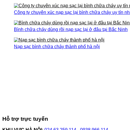
Công ty chuyên xúc nạp sạc lại bình chữa cháy uy tín nh
Bình chữa cháy dùng rồi nạp sạc lại ở đâu tại Bắc Ninh
Nạp sạc bình chữa cháy thành phố hà nội
Hỗ trợ trực tuyến
KHU VỰC HÀ NỘI:
024.63.259.114
-
0938 966 114