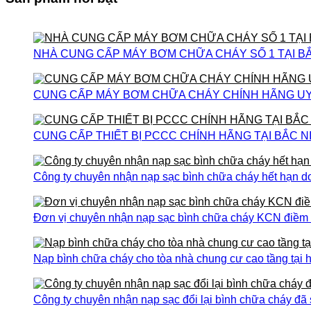
NHÀ CUNG CẤP MÁY BƠM CHỮA CHÁY SỐ 1 TẠI B
CUNG CẤP MÁY BƠM CHỮA CHÁY CHÍNH HÃNG UY T
CUNG CẤP THIẾT BỊ PCCC CHÍNH HÃNG TẠI BẮC N
Công ty chuyên nhận nạp sạc bình chữa cháy hết hạn do
Đơn vị chuyên nhận nạp sạc bình chữa cháy KCN điềm th
Nạp bình chữa cháy cho tòa nhà chung cư cao tầng tại h
Công ty chuyên nhận nạp sạc đổi lại bình chữa cháy đã