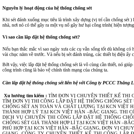
Nguyên lý hoạt động của hệ thống chống sét
Khi sét đánh xuống mục tiêu là trình xây dựng (vị trí cần chống sét 
nhà, nơi nó có thể gây ra một vụ nổ gây hư hại công trình( hiện tượn
Vì sao cần lắp đặt hệ thống chống sét?
Nếu bạn thắc mắc vì sao ngày xưa các cụ vẫn sống tốt dù không có hệ 
vài chục năm về trước. Và nếu bị sét đánh trúng, các thiết bị điện ấy 
Bởi vậy, việc lắp đặt hệ thống chống sét là vô cùng cần thiết, nó giúp
công trình cũng là bảo vệ chính tính mạng của chúng ta.
Cần lắp đặt hệ thống chống sét liên hệ với Công ty PCCC Thắng 
Xu hướng tìm kiếm :
TÌM ĐƠN VỊ CHUYÊN THIẾT KẾ THI
TÌM ĐƠN VỊ THI CÔNG LẮP ĐẶT HỆ THỐNG CHỐNG SÉT U
CHỐNG SÉT AN TOÀN VÀ CHẤT LƯỢNG TẠI KCN VIỆT HÀ
THÀNH HỢP LÝ TẠI KCN VIỆT HÀN –BẮC GIANG. THI 
DỊCH VỤ CHUYÊN THI CÔNG LẮP ĐẶT HỆ THỐNG CHỐN
CHỐNG SÉT GIÁ THÀNH HỢP LÍ TẠI KCN VIỆT HÀN –BẮ
PHÙ HỢP TẠI KCN VIỆT HÀN –BẮC GIANG, ĐƠN VỊ CHU
GIANG, CÔNG TY CHUYÊN THIẾT KẾ THI CÔNG LẮP 