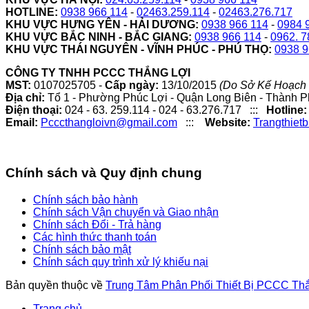
HOTLINE:
0938 966 114
-
02463.259.114
-
02463.276.717
KHU VỰC HƯNG YÊN - HẢI DƯƠNG:
0938 966 114
-
0984 
KHU VỰC BẮC NINH - BẮC GIANG:
0938 966 114
-
0962. 7
KHU VỰC THÁI NGUYÊN - VĨNH PHÚC - PHÚ THỌ:
0938 9
CÔNG TY TNHH PCCC THẮNG LỢI
MST:
0107025705 -
Cấp ngày:
13/10/2015
(Do Sở Kế Hoạch 
Địa chỉ:
Tổ 1 - Phường Phúc Lợi - Quận Long Biên - Thành P
Điện thoại:
024 - 63. 259.114 - 024 - 63.276.717 :::
Hotline:
Email:
Pcccthangloivn@gmail.com
:::
Website:
Trangthiet
Chính sách và Quy định chung
Chính sách bảo hành
Chính sách Vận chuyển và Giao nhận
Chính sách Đổi - Trả hàng
Các hình thức thanh toán
Chính sách bảo mật
Chính sách quy trình xử lý khiếu nại
Bản quyền thuộc về
Trung Tâm Phân Phối Thiết Bị PCCC Th
Trang chủ