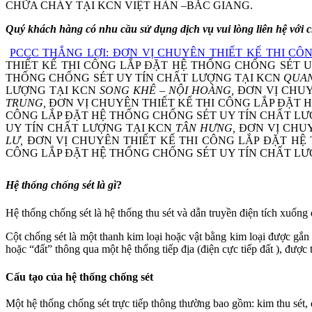
CHỮA CHÁY TẠI KCN VIỆT HÀN –BẮC GIANG.
Quý khách hàng có nhu cầu sử dụng dịch vụ vui lòng liên hệ với c
PCCC THẮNG LỢI: ĐƠN VỊ CHUYÊN THIẾT KẾ THI C
THIẾT KẾ THI CÔNG LẮP ĐẶT HỆ THỐNG CHỐNG SÉT 
THỐNG CHỐNG SÉT UY TÍN CHẤT LƯỢNG TẠI KCN
QUA
LƯỢNG TẠI KCN
SONG KHÊ – NỘI HOÀNG,
ĐƠN VỊ CHUY
TRUNG,
ĐƠN VỊ CHUYÊN THIẾT KẾ THI CÔNG LẮP ĐẶT 
CÔNG LẮP ĐẶT HỆ THỐNG CHỐNG SÉT UY TÍN CHẤT L
UY TÍN CHẤT LƯỢNG TẠI KCN
TÂN HƯNG,
ĐƠN VỊ CHU
LƯ,
ĐƠN VỊ CHUYÊN THIẾT KẾ THI CÔNG LẮP ĐẶT HỆ
CÔNG LẮP ĐẶT HỆ THỐNG CHỐNG SÉT UY TÍN CHẤT LƯ
Hệ thống chống sét là gì
?
Hệ thống chống sét là hệ thống thu sét và dẫn truyền điện tích xuống 
Cột chống sét là một thanh kim loại hoặc vật bằng kim loại được gắn 
hoặc “đất” thông qua một hệ thống tiếp địa (điện cực tiếp đất ), được t
Cấu tạo của hệ thống chống sét
Một hệ thống chống sét trực tiếp thông thường bao gồm: kim thu sét, 