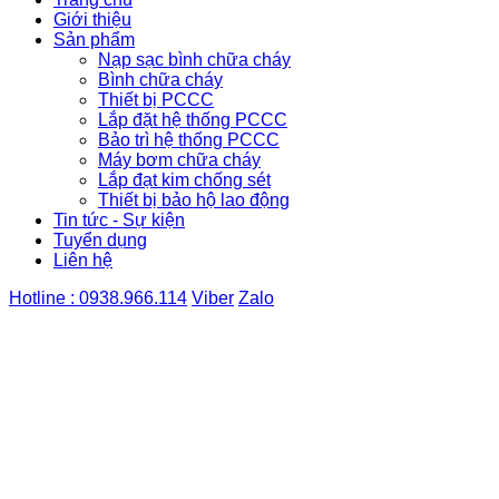
Giới thiệu
Sản phẩm
Nạp sạc bình chữa cháy
Bình chữa cháy
Thiết bị PCCC
Lắp đặt hệ thống PCCC
Bảo trì hệ thống PCCC
Máy bơm chữa cháy
Lắp đạt kim chống sét
Thiết bị bảo hộ lao động
Tin tức - Sự kiện
Tuyển dụng
Liên hệ
Hotline : 0938.966.114
Viber
Zalo