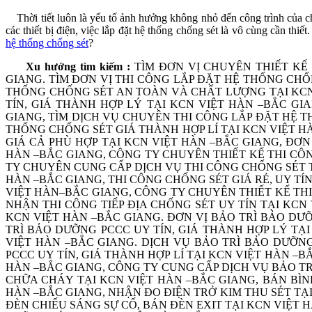
Thời tiết luôn là yếu tố ảnh hưởng không nhỏ đến công trình của ch
các thiết bị điện, việc lắp đặt hệ thống chống sét là vô cùng cần thi
hệ thống chống sét
?
Xu hướng tìm kiếm :
TÌM ĐƠN VỊ CHUYÊN THIẾT KẾ
GIANG. TÌM ĐƠN VỊ THI CÔNG LẮP ĐẶT HỆ THỐNG CHỐN
THỐNG CHỐNG SÉT AN TOÀN VÀ CHẤT LƯỢNG TẠI KCN
TÍN, GIÁ THÀNH HỢP LÝ TẠI KCN VIỆT HÀN –BẮC G
GIANG, TÌM DỊCH VỤ CHUYÊN THI CÔNG LẮP ĐẶT HỆ T
THỐNG CHỐNG SÉT GIÁ THÀNH HỢP LÍ TẠI KCN VIỆT H
GIÁ CẢ PHÙ HỢP TẠI KCN VIỆT HÀN –BẮC GIANG, ĐƠ
HÀN –BẮC GIANG, CÔNG TY CHUYÊN THIẾT KẾ THI CÔ
TY CHUYÊN CUNG CẤP DỊCH VỤ THI CÔNG CHỐNG SÉT TẠ
HÀN –BẮC GIANG, THI CÔNG CHỐNG SÉT GIÁ RẺ, UY TÍ
VIỆT HÀN–BẮC GIANG, CÔNG TY CHUYÊN THIẾT KẾ THI
NHẬN THI CÔNG TIẾP ĐỊA CHỐNG SÉT UY TÍN TẠI KCN
KCN VIỆT HÀN –BẮC GIANG. ĐƠN VỊ BẢO TRÌ BẢO D
TRÌ BẢO DƯỠNG PCCC UY TÍN, GIÁ THÀNH HỢP LÝ TẠI
VIỆT HÀN –BẮC GIANG. DỊCH VỤ BẢO TRÌ BẢO DƯỠNG
PCCC UY TÍN, GIÁ THÀNH HỢP LÍ TẠI KCN VIỆT HÀN –
HÀN –BẮC GIANG, CÔNG TY CUNG CẤP DỊCH VỤ BẢO TR
CHỮA CHÁY TẠI KCN VIỆT HÀN –BẮC GIANG, BÁN BÌN
HÀN –BẮC GIANG, NHẬN ĐO ĐIỆN TRỞ KIM THU SÉT TẠI
ĐÈN CHIẾU SÁNG SỰ CỐ, BÁN ĐÈN EXIT TẠI KCN VIỆT