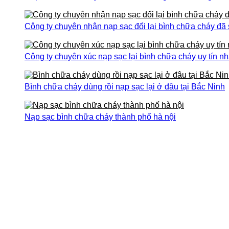
Công ty chuyên nhận nạp sạc đổi lại bình chữa cháy đã
Công ty chuyên xúc nạp sạc lại bình chữa cháy uy tín nh
Bình chữa cháy dùng rồi nạp sạc lại ở đâu tại Bắc Ninh
Nạp sạc bình chữa cháy thành phố hà nội