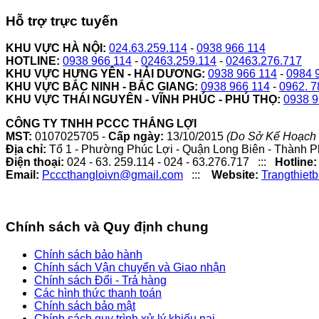
Hỗ trợ trực tuyến
KHU VỰC HÀ NỘI:
024.63.259.114
-
0938 966 114
HOTLINE:
0938 966 114
-
02463.259.114
-
02463.276.717
KHU VỰC HƯNG YÊN - HẢI DƯƠNG:
0938 966 114
-
0984 
KHU VỰC BẮC NINH - BẮC GIANG:
0938 966 114
-
0962. 7
KHU VỰC THÁI NGUYÊN - VĨNH PHÚC - PHÚ THỌ:
0938 9
CÔNG TY TNHH PCCC THẮNG LỢI
MST:
0107025705 -
Cấp ngày:
13/10/2015
(Do Sở Kế Hoạch 
Địa chỉ:
Tổ 1 - Phường Phúc Lợi - Quận Long Biên - Thành P
Điện thoại:
024 - 63. 259.114 - 024 - 63.276.717 :::
Hotline:
Email:
Pcccthangloivn@gmail.com
:::
Website:
Trangthiet
Chính sách và Quy định chung
Chính sách bảo hành
Chính sách Vận chuyển và Giao nhận
Chính sách Đổi - Trả hàng
Các hình thức thanh toán
Chính sách bảo mật
Chính sách quy trình xử lý khiếu nại