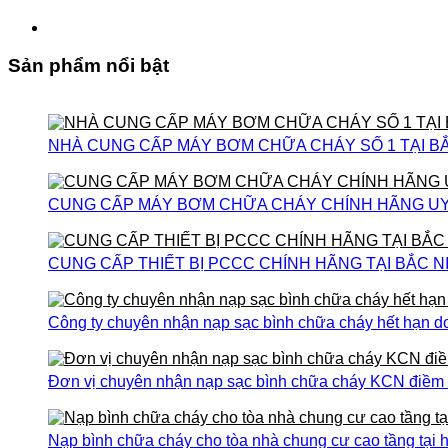
Sản phẩm nổi bật
NHÀ CUNG CẤP MÁY BƠM CHỮA CHÁY SỐ 1 TẠI B
CUNG CẤP MÁY BƠM CHỮA CHÁY CHÍNH HÃNG UY T
CUNG CẤP THIẾT BỊ PCCC CHÍNH HÃNG TẠI BẮC N
Công ty chuyên nhận nạp sạc bình chữa cháy hết hạn do
Đơn vị chuyên nhận nạp sạc bình chữa cháy KCN điềm th
Nạp bình chữa cháy cho tòa nhà chung cư cao tầng tại h