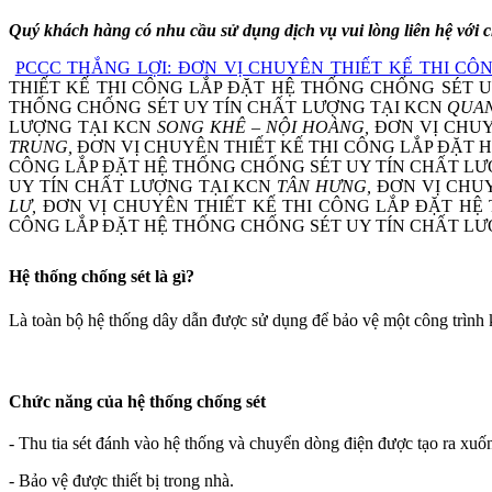
Quý khách hàng có nhu cầu sử dụng dịch vụ vui lòng liên hệ với c
PCCC THẮNG LỢI: ĐƠN VỊ CHUYÊN THIẾT KẾ THI C
THIẾT KẾ THI CÔNG LẮP ĐẶT HỆ THỐNG CHỐNG SÉT 
THỐNG CHỐNG SÉT UY TÍN CHẤT LƯỢNG TẠI KCN
QUA
LƯỢNG TẠI KCN
SONG KHÊ – NỘI HOÀNG,
ĐƠN VỊ CHUY
TRUNG,
ĐƠN VỊ CHUYÊN THIẾT KẾ THI CÔNG LẮP ĐẶT 
CÔNG LẮP ĐẶT HỆ THỐNG CHỐNG SÉT UY TÍN CHẤT L
UY TÍN CHẤT LƯỢNG TẠI KCN
TÂN HƯNG,
ĐƠN VỊ CHU
LƯ,
ĐƠN VỊ CHUYÊN THIẾT KẾ THI CÔNG LẮP ĐẶT HỆ
CÔNG LẮP ĐẶT HỆ THỐNG CHỐNG SÉT UY TÍN CHẤT LƯ
Hệ thống chống sét là gì?
Là toàn bộ hệ thống dây dẫn được sử dụng để bảo vệ một công trình kh
Chức năng của hệ thống chống sét
- Thu tia sét đánh vào hệ thống và chuyển dòng điện được tạo ra xuố
- Bảo vệ được thiết bị trong nhà.