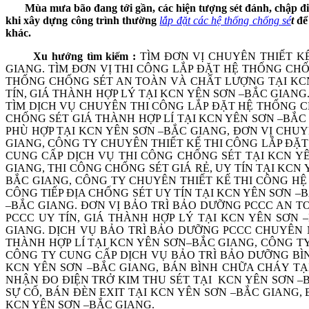
Mùa mưa bão đang tới gần, các hiện tượng sét đánh, chập điện 
khi xây dựng công trình thường
lắp đặt các hệ thống chống sé
t
để 
khác.
Xu hướng tìm kiếm :
TÌM ĐƠN VỊ CHUYÊN THIẾT K
GIANG. TÌM ĐƠN VỊ THI CÔNG LẮP ĐẶT HỆ THỐNG CHỐN
THỐNG CHỐNG SÉT AN TOÀN VÀ CHẤT LƯỢNG TẠI KCN
TÍN, GIÁ THÀNH HỢP LÝ TẠI KCN YÊN SƠN –BẮC GIAN
TÌM DỊCH VỤ CHUYÊN THI CÔNG LẮP ĐẶT HỆ THỐNG C
CHỐNG SÉT GIÁ THÀNH HỢP LÍ TẠI KCN YÊN SƠN –BẮC
PHÙ HỢP TẠI KCN YÊN SƠN –BẮC GIANG, ĐƠN VỊ CHU
GIANG, CÔNG TY CHUYÊN THIẾT KẾ THI CÔNG LẮP ĐẶ
CUNG CẤP DỊCH VỤ THI CÔNG CHỐNG SÉT TẠI KCN YÊ
GIANG, THI CÔNG CHỐNG SÉT GIÁ RẺ, UY TÍN TẠI KC
BẮC GIANG, CÔNG TY CHUYÊN THIẾT KẾ THI CÔNG HỆ
CÔNG TIẾP ĐỊA CHỐNG SÉT UY TÍN TẠI KCN YÊN SƠN –
–BẮC GIANG. ĐƠN VỊ BẢO TRÌ BẢO DƯỠNG PCCC AN 
PCCC UY TÍN, GIÁ THÀNH HỢP LÝ TẠI KCN YÊN SƠN 
GIANG. DỊCH VỤ BẢO TRÌ BẢO DƯỠNG PCCC CHUYÊN NG
THÀNH HỢP LÍ TẠI KCN YÊN SƠN–BẮC GIANG, CÔNG T
CÔNG TY CUNG CẤP DỊCH VỤ BẢO TRÌ BẢO DƯỠNG BÌ
KCN YÊN SƠN –BẮC GIANG, BÁN BÌNH CHỮA CHÁY TẠ
NHẬN ĐO ĐIỆN TRỞ KIM THU SÉT TẠI KCN YÊN SƠN –B
SỰ CỐ, BÁN ĐÈN EXIT TẠI KCN YÊN SƠN –BẮC GIANG
KCN YÊN SƠN –BẮC GIANG.