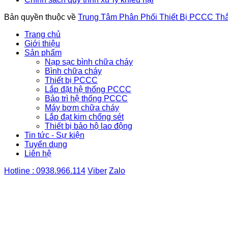
Bản quyền thuộc về
Trung Tâm Phân Phối Thiết Bị PCCC Th
Trang chủ
Giới thiệu
Sản phẩm
Nạp sạc bình chữa cháy
Bình chữa cháy
Thiết bị PCCC
Lắp đặt hệ thống PCCC
Bảo trì hệ thống PCCC
Máy bơm chữa cháy
Lắp đạt kim chống sét
Thiết bị bảo hộ lao động
Tin tức - Sự kiện
Tuyển dụng
Liên hệ
Hotline : 0938.966.114
Viber
Zalo