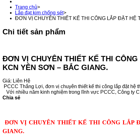
Trang chủ
>
Lắp đạt kim chống sét
>
ĐƠN VỊ CHUYÊN THIẾT KẾ THI CÔNG LẮP ĐẶT HỆ
Chi tiết sản phẩm
ĐƠN VỊ CHUYÊN THIẾT KẾ THI CÔNG
KCN YÊN SƠN – BẮC GIANG.
Giá: Liên Hệ
PCCC Thắng Lợi, đơn vị chuyên thiết kế thi công lắp đặt hệ t
Với nhiều năm kinh nghiệm trong lĩnh vực PCCC, Công ty Chún
Chia sẻ
ĐƠN VỊ CHUYÊN THIẾT KẾ THI CÔNG LẮP 
GIANG.