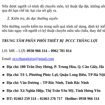
Nên được người có trình độ chuyên môn, kỹ thuật lắp đặt, không nên 
qua đó hạn chế tác hại của sét gây ra.
Kiểm tra, đo đạc thường xuyên
Nên thường xuyên kiểm tra trong suốt quá trình sử dụng, định kỳ kiể
nên báo ngay với người có kỹ thuật chuyên môn sửa chữa, thay thế tứ
TRUNG TÂM PHÂN PHỐI THIẾT BỊ PCCC THẮNG LỢI
LH: MR – LỢI:
0938 966 114 – 0962 781 014
Email:
pcccthangloivn@gmail.com
► Địa chỉ: 180 Trần Duy Hưng, P. Trung Hòa, Q. Cầu Giấy, Hà 
► Địa chỉ: Tổ 1, Phường Phúc Lợi, Quận Long Biên, TP Hà Nội
► Địa chỉ: Vân Dương – TP Bắc Ninh, Tỉnh Bắc Ninh
► Địa chỉ: Xã Nghĩa Hiệp, Thị Trấn Yên Mỹ, Tỉnh Hưng Yên
► ĐT: 02463 259 114 – 02463 276 717 Hotline: 0938 966 114