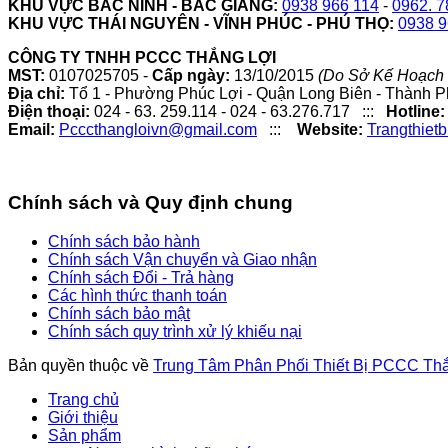
KHU VỰC BẮC NINH - BẮC GIANG:
0938 966 114
-
0962. 7
KHU VỰC THÁI NGUYÊN - VĨNH PHÚC - PHÚ THỌ:
0938 9
CÔNG TY TNHH PCCC THẮNG LỢI
MST:
0107025705 -
Cấp ngày:
13/10/2015
(Do Sở Kế Hoạch 
Địa chỉ:
Tổ 1 - Phường Phúc Lợi - Quận Long Biên - Thành P
Điện thoại:
024 - 63. 259.114 - 024 - 63.276.717 :::
Hotline:
Email:
Pcccthangloivn@gmail.com
:::
Website:
Trangthiet
Chính sách và Quy định chung
Chính sách bảo hành
Chính sách Vận chuyển và Giao nhận
Chính sách Đổi - Trả hàng
Các hình thức thanh toán
Chính sách bảo mật
Chính sách quy trình xử lý khiếu nại
Bản quyền thuộc về
Trung Tâm Phân Phối Thiết Bị PCCC Th
Trang chủ
Giới thiệu
Sản phẩm