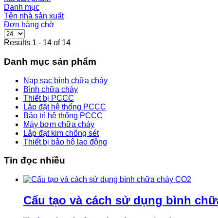
Danh mục
Tên nhà sản xuất
Đơn hàng chờ
Results 1 - 14 of 14
Danh mục sản phẩm
Nạp sạc bình chữa cháy
Bình chữa cháy
Thiết bị PCCC
Lắp đặt hệ thống PCCC
Bảo trì hệ thống PCCC
Máy bơm chữa cháy
Lắp đạt kim chống sét
Thiết bị bảo hộ lao động
Tin đọc nhiều
Cấu tạo và cách sử dụng bình ch