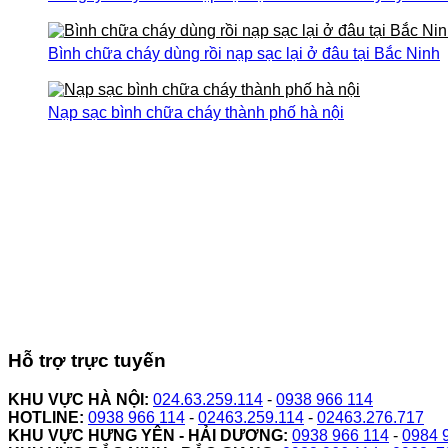
Bình chữa cháy dùng rồi nạp sạc lại ở đâu tại Bắc Ninh
Nạp sạc bình chữa cháy thành phố hà nội
Hỗ trợ trực tuyến
KHU VỰC HÀ NỘI:
024.63.259.114
-
0938 966 114
HOTLINE:
0938 966 114
-
02463.259.114
-
02463.276.717
KHU VỰC HƯNG YÊN - HẢI DƯƠNG:
0938 966 114
-
0984 