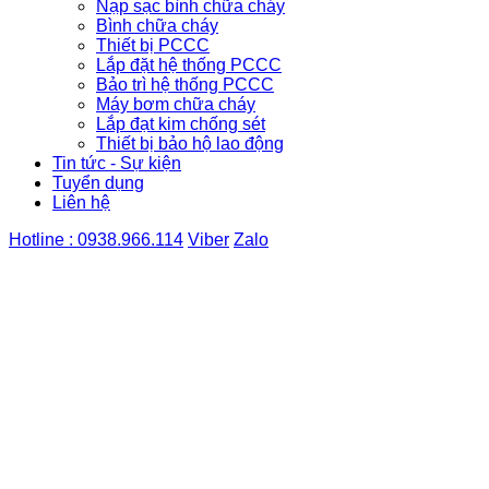
Nạp sạc bình chữa cháy
Bình chữa cháy
Thiết bị PCCC
Lắp đặt hệ thống PCCC
Bảo trì hệ thống PCCC
Máy bơm chữa cháy
Lắp đạt kim chống sét
Thiết bị bảo hộ lao động
Tin tức - Sự kiện
Tuyển dụng
Liên hệ
Hotline : 0938.966.114
Viber
Zalo