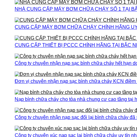
NHÀ CUNG CẤP MÁY BƠM CHỮA CHÁY SỐ 1 TẠI B
CUNG CẤP MÁY BƠM CHỮA CHÁY CHÍNH HÃNG UY T
CUNG CẤP THIẾT BỊ PCCC CHÍNH HÃNG TẠI BẮC N
Công ty chuyên nhận nạp sạc bình chữa cháy hết hạn do
Đơn vị chuyên nhận nạp sạc bình chữa cháy KCN điềm th
Nạp bình chữa cháy cho tòa nhà chung cư cao tầng tại h
Công ty chuyên nhận nạp sạc đổi lại bình chữa cháy đã
Công ty chuyên xúc nạp sạc lại bình chữa cháy uy tín nh