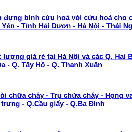
Hộp đựng bình cứu hoả vòi cứu hoả cho
 Yên - Tỉnh Hải Dươn - Hà Nội - Thái N
 lượng giá rẻ tại Hà Nội và các Q. Hai B
Đa - Q. Tây Hồ - Q. Thanh Xuân
i chữa cháy - Trụ chữa cháy - Họng van
à trưng - Q.Cầu giấy - Q.Ba Đình