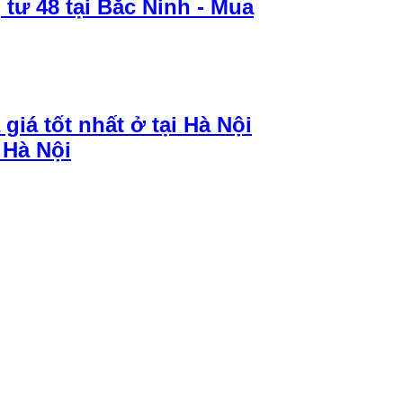
 tư 48 tại Bắc Ninh - Mua
iá tốt nhất ở tại Hà Nội
 Hà Nội