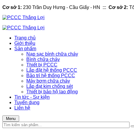
Cơ sở 1:
230 Trần Duy Hưng - Cầu Giấy - HN :::
Cơ sở 2:
Tổ
Trang chủ
Giới thiệu
Sản phẩm
Nạp sạc bình chữa cháy
Bình chữa cháy
Thiết bị PCCC
Lắp đặt hệ thống PCCC
Bảo trì hệ thống PCCC
Máy bơm chữa cháy
Lắp đạt kim chống sét
Thiết bị bảo hộ lao động
Tin tức - Sự kiện
Tuyển dụng
Liên hệ
Menu