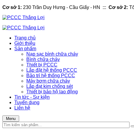
Cơ sở 1:
230 Trần Duy Hưng - Cầu Giấy - HN :::
Cơ sở 2:
Tổ
Trang chủ
Giới thiệu
Sản phẩm
Nạp sạc bình chữa cháy
Bình chữa cháy
Thiết bị PCCC
Lắp đặt hệ thống PCCC
Bảo trì hệ thống PCCC
Máy bơm chữa cháy
Lắp đạt kim chống sét
Thiết bị bảo hộ lao động
Tin tức - Sự kiện
Tuyển dụng
Liên hệ
Menu