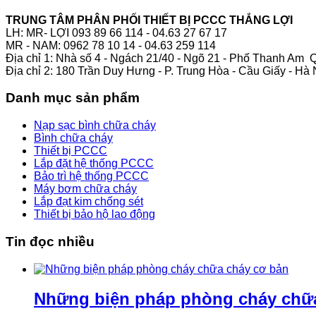
TRUNG TÂM PHÂN PHỐI THIẾT BỊ PCCC THẮNG LỢI
LH: MR- LỢI 093 89 66 114 - 04.63 27 67 17
MR - NAM: 0962 78 10 14 - 04.63 259 114
Địa chỉ 1: Nhà số 4 - Ngách 21/40 - Ngõ 21 - Phố Thanh Am 
Địa chỉ 2: 180 Trần Duy Hưng - P. Trung Hòa - Cầu Giấy - Hà 
Danh mục sản phẩm
Nạp sạc bình chữa cháy
Bình chữa cháy
Thiết bị PCCC
Lắp đặt hệ thống PCCC
Bảo trì hệ thống PCCC
Máy bơm chữa cháy
Lắp đạt kim chống sét
Thiết bị bảo hộ lao động
Tin đọc nhiều
Những biện pháp phòng cháy chữ