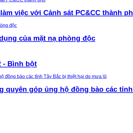
 làm việc với Cảnh sát PC&CC thành p
 dụng của mặt nạ phòng độc
- Bình bột
quyên góp ủng hộ đồng bào các tỉnh T