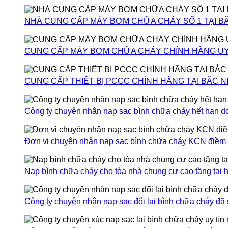
NHÀ CUNG CẤP MÁY BƠM CHỮA CHÁY SỐ 1 TẠI B
CUNG CẤP MÁY BƠM CHỮA CHÁY CHÍNH HÃNG UY T
CUNG CẤP THIẾT BỊ PCCC CHÍNH HÃNG TẠI BẮC N
Công ty chuyên nhận nạp sạc bình chữa cháy hết hạn do
Đơn vị chuyên nhận nạp sạc bình chữa cháy KCN điềm th
Nạp bình chữa cháy cho tòa nhà chung cư cao tầng tại h
Công ty chuyên nhận nạp sạc đổi lại bình chữa cháy đã