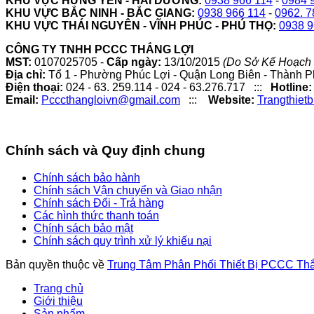
KHU VỰC HƯNG YÊN - HẢI DƯƠNG:
0938 966 114
-
0984 
KHU VỰC BẮC NINH - BẮC GIANG:
0938 966 114
-
0962. 7
KHU VỰC THÁI NGUYÊN - VĨNH PHÚC - PHÚ THỌ:
0938 9
CÔNG TY TNHH PCCC THẮNG LỢI
MST:
0107025705 -
Cấp ngày:
13/10/2015
(Do Sở Kế Hoạch 
Địa chỉ:
Tổ 1 - Phường Phúc Lợi - Quận Long Biên - Thành P
Điện thoại:
024 - 63. 259.114 - 024 - 63.276.717 :::
Hotline:
Email:
Pcccthangloivn@gmail.com
:::
Website:
Trangthiet
Chính sách và Quy định chung
Chính sách bảo hành
Chính sách Vận chuyển và Giao nhận
Chính sách Đổi - Trả hàng
Các hình thức thanh toán
Chính sách bảo mật
Chính sách quy trình xử lý khiếu nại
Bản quyền thuộc về
Trung Tâm Phân Phối Thiết Bị PCCC Th
Trang chủ
Giới thiệu
Sản phẩm