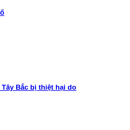
hố
ây Bắc bị thiệt hại do