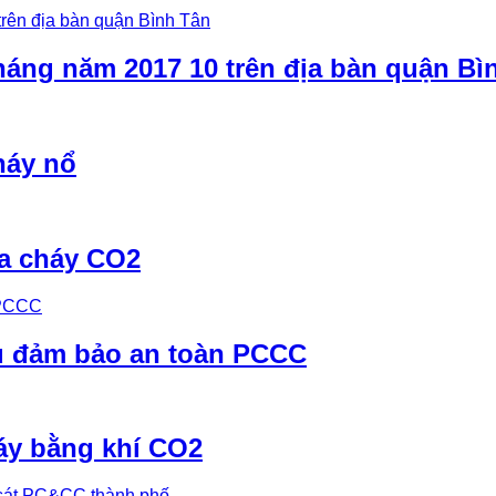
háng năm 2017 10 trên địa bàn quận Bì
háy nổ
ữa cháy CO2
ụ đảm bảo an toàn PCCC
áy bằng khí CO2