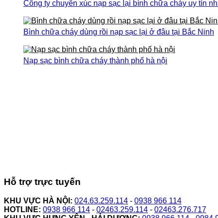
Công ty chuyên xúc nạp sạc lại bình chữa cháy uy tín nh
Bình chữa cháy dùng rồi nạp sạc lại ở đâu tại Bắc Ninh
Nạp sạc bình chữa cháy thành phố hà nội
Hỗ trợ trực tuyến
KHU VỰC HÀ NỘI:
024.63.259.114
-
0938 966 114
HOTLINE:
0938 966 114
-
02463.259.114
-
02463.276.717