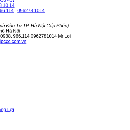
953 437
8 10 14
66 114
-
096278 1014
và Đầu Tư TP. Hà Nội Cấp Phép)
hố Hà Nội
0938. 966.114 0962781014 Mr Lợi
bipccc.com.vn
ắng Lợi