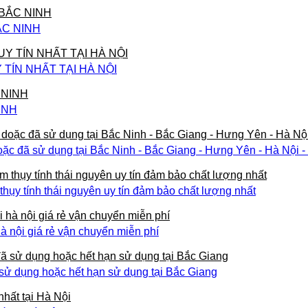
ẮC NINH
ÍN NHẤT TẠI HÀ NỘI
INH
ặc đã sử dụng tại Bắc Ninh - Bắc Giang - Hưng Yên - Hà Nội 
ụy tính thái nguyên uy tín đảm bảo chất lượng nhất
à nội giá rẻ vận chuyển miễn phí
 sử dụng hoặc hết hạn sử dụng tại Bắc Giang