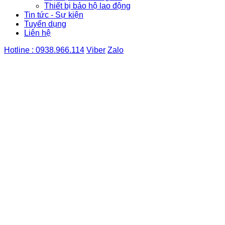
Thiết bị bảo hộ lao động
Tin tức - Sự kiện
Tuyển dụng
Liên hệ
Hotline : 0938.966.114
Viber
Zalo