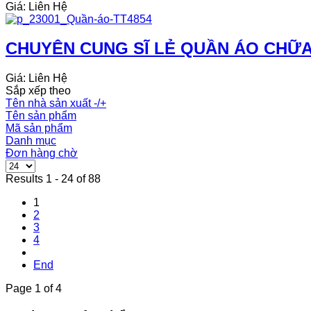
Giá: Liên Hệ
CHUYÊN CUNG SĨ LẺ QUẦN ÁO CHỮA 
Giá: Liên Hệ
Sắp xếp theo
Tên nhà sản xuất -/+
Tên sản phẩm
Mã sản phẩm
Danh mục
Đơn hàng chờ
Results 1 - 24 of 88
1
2
3
4
End
Page 1 of 4