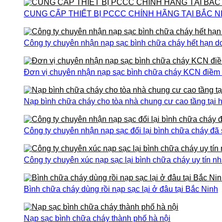
CUNG CẤP THIẾT BỊ PCCC CHÍNH HÃNG TẠI BẮC N
Công ty chuyên nhận nạp sạc bình chữa cháy hết hạn do
Đơn vị chuyên nhận nạp sạc bình chữa cháy KCN điềm th
Nạp bình chữa cháy cho tòa nhà chung cư cao tầng tại h
Công ty chuyên nhận nạp sạc đổi lại bình chữa cháy đã
Công ty chuyên xúc nạp sạc lại bình chữa cháy uy tín nh
Bình chữa cháy dùng rồi nạp sạc lại ở đâu tại Bắc Ninh
Nạp sạc bình chữa cháy thành phố hà nội