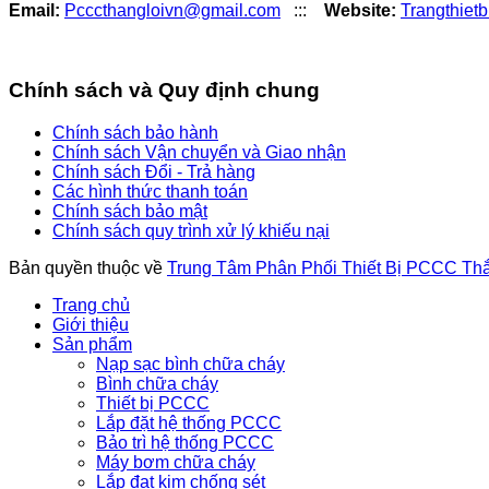
Email:
Pcccthangloivn@gmail.com
:::
Website:
Trangthiet
Chính sách và Quy định chung
Chính sách bảo hành
Chính sách Vận chuyển và Giao nhận
Chính sách Đổi - Trả hàng
Các hình thức thanh toán
Chính sách bảo mật
Chính sách quy trình xử lý khiếu nại
Bản quyền thuộc về
Trung Tâm Phân Phối Thiết Bị PCCC Th
Trang chủ
Giới thiệu
Sản phẩm
Nạp sạc bình chữa cháy
Bình chữa cháy
Thiết bị PCCC
Lắp đặt hệ thống PCCC
Bảo trì hệ thống PCCC
Máy bơm chữa cháy
Lắp đạt kim chống sét