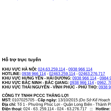
Hỗ trợ trực tuyến
KHU VỰC HÀ NỘI:
024.63.259.114
-
0938 966 114
HOTLINE:
0938 966 114
-
02463.259.114
-
02463.276.717
KHU VỰC HƯNG YÊN - HẢI DƯƠNG:
0938 966 114
-
0984 
KHU VỰC BẮC NINH - BẮC GIANG:
0938 966 114
-
0962. 7
KHU VỰC THÁI NGUYÊN - VĨNH PHÚC - PHÚ THỌ:
0938 9
CÔNG TY TNHH PCCC THẮNG LỢI
MST:
0107025705 -
Cấp ngày:
13/10/2015
(Do Sở Kế Hoạch 
Địa chỉ:
Tổ 1 - Phường Phúc Lợi - Quận Long Biên - Thành P
Điện thoại:
024 - 63. 259.114 - 024 - 63.276.717 :::
Hotline: