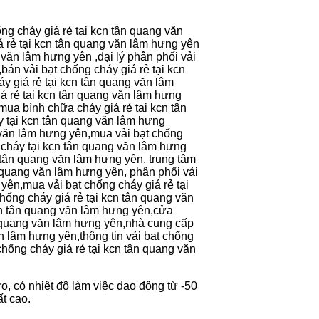
ng cháy giá rẻ tại kcn tân quang văn
á rẻ tại kcn tân quang văn lâm hưng yên
 văn lâm hưng yên ,đại lý phân phối vải
bán vải bạt chống cháy giá rẻ tại kcn
y giá rẻ tại kcn tân quang văn lâm
iá rẻ tại kcn tân quang văn lâm hưng
mua bình chữa cháy giá rẻ tại kcn tân
 tại kcn tân quang văn lâm hưng
g văn lâm hưng yên,mua vải bạt chống
a cháy tại kcn tân quang văn lâm hưng
n tân quang văn lâm hưng yên, trung tâm
n quang văn lâm hưng yên, phân phối vải
yên,mua vải bạt chống cháy giá rẻ tại
hống cháy giá rẻ tại kcn tân quang văn
kcn tân quang văn lâm hưng yên,cửa
ân quang văn lâm hưng yên,nhà cung cấp
n lâm hưng yên,thông tin vải bạt chống
 chống cháy giá rẻ tại kcn tân quang văn
o, có nhiệt độ làm việc dao động từ -50
ất cao.