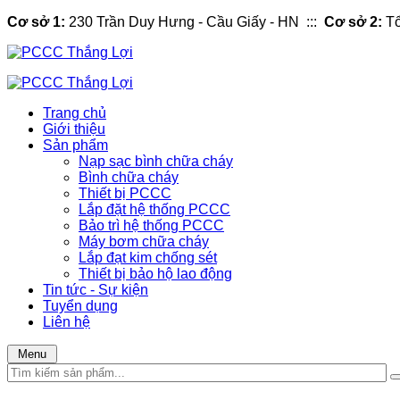
Cơ sở 1:
230 Trần Duy Hưng - Cầu Giấy - HN :::
Cơ sở 2:
Tổ
Trang chủ
Giới thiệu
Sản phẩm
Nạp sạc bình chữa cháy
Bình chữa cháy
Thiết bị PCCC
Lắp đặt hệ thống PCCC
Bảo trì hệ thống PCCC
Máy bơm chữa cháy
Lắp đạt kim chống sét
Thiết bị bảo hộ lao động
Tin tức - Sự kiện
Tuyển dụng
Liên hệ
Menu