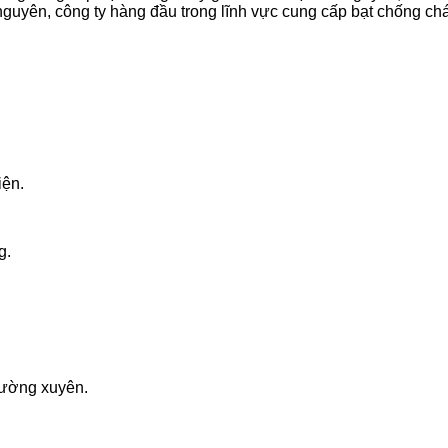
nguyên, công ty hàng đầu trong lĩnh vực cung cấp bạt chống chá
iện.
g.
hường xuyên.