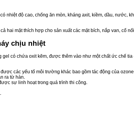
có nhiệt độ cao, chống ăn mòn, kháng axit, kiềm, dầu, nước, k
ả hai mặt thích hợp cho sản xuất các mặt bích, nắp van, cổ nố
háy chịu nhiệt
g gel có chứa oxit kẽm, được thêm vào như một chất ức chế tia 
được các yếu tố môi trường khác bao gồm tác động của ozone
n ra từ hàn.
ược sự linh hoạt trong quá trình thi công.
.