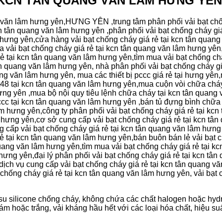
 tại KCN TÂN QUANG VĂN LÂM HƯNG YÊN
ng văn lâm hưng yên,HƯNG YÊN ,trung tâm phân phối vải bạt chố
n tân quang văn lâm hưng yên ,phân phối vải bạt chống cháy gi
 hưng yên,cửa hàng vải bạt chống cháy giá rẻ tại kcn tân quang
 vải bạt chống cháy giá rẻ tại kcn tân quang văn lâm hưng yên,
 tại kcn tân quang văn lâm hưng yên,tìm mua vải bạt chống chá
ân quang văn lâm hưng yên, nhà phân phối vải bạt chống cháy g
ang văn lâm hưng yên, mua các thiết bị pccc giá rẻ tại hưng yên,
48 tại kcn tân quang văn lâm hưng yên,mua cuộn vòi chữa cháy
hưng yên ,mua bộ nội quy tiêu lệnh chữa cháy tại kcn tân quan
 pccc tại kcn tân quang văn lâm hưng yên ,bán tủ đựng bình chữ
âm hưng yên,công ty phân phối vải bạt chống cháy giá rẻ tại kc
m hưng yên,cơ sở cung cấp vải bạt chống cháy giá rẻ tại kcn tâ
 cấp vải bạt chống cháy giá rẻ tại kcn tân quang văn lâm hưng 
ẻ tại kcn tân quang văn lâm hưng yên,bán buôn bán lẻ vải bạt c
quang văn lâm hưng yên,tìm mua vải bạt chống cháy giá rẻ tại 
 hưng yên,đại lý phân phối vải bạt chống cháy giá rẻ tại kcn t
dịch vụ cung cấp vải bạt chống cháy giá rẻ tại kcn tân quang vă
t chống cháy giá rẻ tại kcn tân quang văn lâm hưng yên, vải bạt
 su silicone chống cháy, không chứa các chất halogen hoặc hydr
m hoặc trắng, vải kháng hầu hết với các loại hóa chất, hiệu su