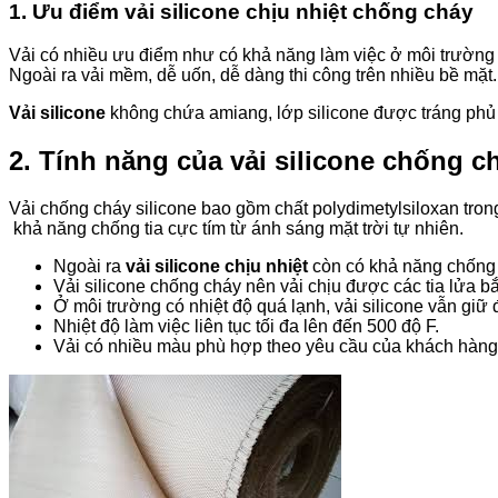
1. Ưu điểm vải silicone chịu nhiệt chống cháy
Vải có nhiều ưu điểm như có khả năng làm việc ở môi trường 
Ngoài ra vải mềm, dễ uốn, dễ dàng thi công trên nhiều bề mặt.
Vải silicone
không chứa amiang, lớp silicone được tráng phủ c
2. Tính năng của vải silicone chống c
Vải chống cháy silicone bao gồm chất polydimetylsiloxan tron
khả năng chống tia cực tím từ ánh sáng mặt trời tự nhiên.
Ngoài ra
vải silicone chịu nhiệt
còn có khả năng chống 
Vải silicone chống cháy nên vải chịu được các tia lửa bắ
Ở môi trường có nhiệt độ quá lạnh, vải silicone vẫn giữ đ
Nhiệt độ làm việc liên tục tối đa lên đến 500 độ F.
Vải có nhiều màu phù hợp theo yêu cầu của khách hàng