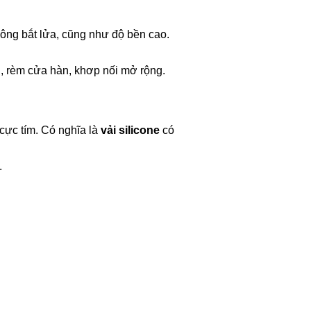
hông bắt lửa, cũng như độ bền cao.
i, rèm cửa hàn, khơp nối mở rộng.
cực tím. Có nghĩa là
vải
silicone
có
.