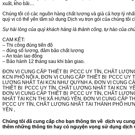
xuất, kho bãi…
Chúng tôi có các nguồn hàng chất lượng và giá cả hợp lý nhất,
quý vị có thể yên tâm sử dụng Dịch vụ trọn gói của chúng tôi c
Sự hài lòng của quý khách hàng là thành công, tự hào của chú
CAM KẾT:
– Thi công đúng tiến độ
– đúng số lượng, đảm bảo chất lượng
– An toàn lao động
– Bảo hành 12 tháng sau khi bàn giao.
ĐƠN VỊ CUNG CẤP THIẾT BỊ PCCC UY TÍN, CHẤT LƯỢN
KCN PHỐ NỐI A, ĐƠN VỊ CUNG CẤP THIẾT BỊ PCCC UY 
LƯỢNG NHẤT TẠI KCN NHƯ QUỲNH A, ĐƠN VỊ CUNG CẬP
THIẾT BỊ PCCC UY TÍN, CHẤT LƯỢNG NHẤT TẠI KCN YÊN
ĐƠN VỊ CUNG CẤP THIẾT BỊ PCCC UY TÍN, CHẤT LƯỢNG
NHẤT TẠI KCN THỊ XÃ HƯNG YÊN, ĐƠN VỊ CUNG CẤP TH
PCCC UY TÍN, CHẤT LƯỢNG NHẤT TẠI THÀNH PHỐ HƯNG
YÊN ,
Chúng tôi đã cung cấp cho bạn thông tin về
dịch vụ cun
thêm những thông tin hay có nguyện vọng sử dụng dịch vụ