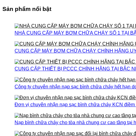
Sản phẩm nổi bật
NHÀ CUNG CẤP MÁY BƠM CHỮA CHÁY SỐ 1 TẠI B
CUNG CẤP MÁY BƠM CHỮA CHÁY CHÍNH HÃNG UY T
CUNG CẤP THIẾT BỊ PCCC CHÍNH HÃNG TẠI BẮC N
Công ty chuyên nhận nạp sạc bình chữa cháy hết hạn do
Đơn vị chuyên nhận nạp sạc bình chữa cháy KCN điềm th
Nạp bình chữa cháy cho tòa nhà chung cư cao tầng tại h