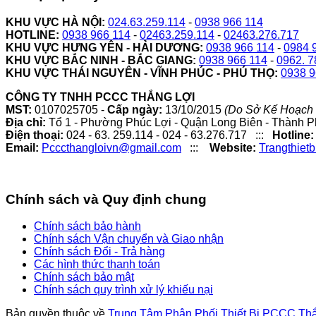
KHU VỰC HÀ NỘI:
024.63.259.114
-
0938 966 114
HOTLINE:
0938 966 114
-
02463.259.114
-
02463.276.717
KHU VỰC HƯNG YÊN - HẢI DƯƠNG:
0938 966 114
-
0984 
KHU VỰC BẮC NINH - BẮC GIANG:
0938 966 114
-
0962. 7
KHU VỰC THÁI NGUYÊN - VĨNH PHÚC - PHÚ THỌ:
0938 9
CÔNG TY TNHH PCCC THẮNG LỢI
MST:
0107025705 -
Cấp ngày:
13/10/2015
(Do Sở Kế Hoạch 
Địa chỉ:
Tổ 1 - Phường Phúc Lợi - Quận Long Biên - Thành P
Điện thoại:
024 - 63. 259.114 - 024 - 63.276.717 :::
Hotline:
Email:
Pcccthangloivn@gmail.com
:::
Website:
Trangthiet
Chính sách và Quy định chung
Chính sách bảo hành
Chính sách Vận chuyển và Giao nhận
Chính sách Đổi - Trả hàng
Các hình thức thanh toán
Chính sách bảo mật
Chính sách quy trình xử lý khiếu nại
Bản quyền thuộc về
Trung Tâm Phân Phối Thiết Bị PCCC Th