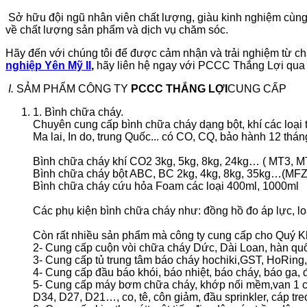
Sở hữu đội ngũ nhân viên chất lượng, giàu kinh nghiệm cùn
về chất lượng sản phẩm và dịch vụ chăm sóc.
Hãy đến với chúng tôi để được cảm nhận và trải nghiệm từ c
nghiệp Yên Mỹ II
,
hãy liên hệ ngay với PCCC Thắng Lợi qua 
I.
SẢM PHẨM CÔNG TY
PCCC THẮNG LỢI
CUNG CẤP
1. Bình chữa cháy.
Chuyên cung cấp bình chữa cháy dạng bột, khí các loại
Ma lai, In do, trung Quốc... có CO, CQ, bảo hành 12 thán
Bình chữa cháy khí CO2 3kg, 5kg, 8kg, 24kg… ( MT3, 
Bình chữa cháy bột ABC, BC 2kg, 4kg, 8kg, 35kg…(MF
Bình chữa cháy cứu hỏa Foam các loại 400ml, 1000ml
Các phụ kiện bình chữa cháy như: đồng hồ đo áp lực, lo
Còn rất nhiều sản phẩm mà công ty cung cấp cho Quý
2- Cung cấp cuộn vòi chữa cháy Dức, Dài Loan, hàn quố
3- Cung cấp tủ trung tâm báo cháy hochiki,GST, HoRin
4- Cung cấp đầu báo khói, báo nhiệt, báo cháy, báo ga
5- Cung cấp máy bơm chữa cháy, khớp nối mềm,van 1 chi
D34, D27, D21…, co, tê, côn giảm, đầu sprinkler, cáp tre