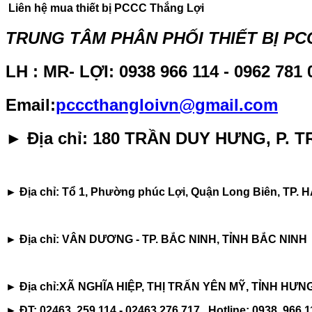
Liên hệ mua thiết bị PCCC Thắng Lợi
TRUNG TÂM PHÂN PHỐI THIẾT BỊ P
LH : MR- LỢI:
0938 966 114 - 0962 781 
Email
:
pcccthangloivn@gmail.com
► Địa chỉ: 180 TRẦN DUY HƯNG, P.
► Địa chỉ: Tổ 1, Phường phúc Lợi, Quận Long Biên, TP. 
► Địa chỉ: VÂN DƯƠNG - TP. BẮC NINH, TỈNH BẮC NINH
► Địa chỉ:XÃ NGHĨA HIỆP, THỊ TRẤN YÊN MỸ, TỈNH HƯN
► ĐT: 02463. 259.114 - 02463.276.717 Hotline: 0938. 966.