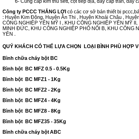
6- Cung cấp kim thu sétt, cột tiếp địa, dây cáp trần, dây 
Công ty PCCC THẮNG LỢI
có các cơ sở bán thiết bị pccc,
: Huyện Kim Động, Huyện Ân Thi , Huyện Khoái Châu , Huyệ
CÔNG NGHIỆP YÊN MỸ I , KHU CÔNG NGHIỆP YÊN MỸ I
MINH ĐỨC, KHU CÔNG NGHIỆP PHỐ NỐI B, KHU CÔNG 
YÊN .
QUÝ KHÁCH CÓ THỂ LỰA CHỌN LOẠI BÌNH PHÙ HỢP 
Bình chữa cháy bột BC
Bình bột BC MFZ 0.5 - 0.5Kg
Bình bột BC MFZ1 - 1Kg
Bình bột BC MFZ2 - 2Kg
Bình bột BC MFZ4 - 4Kg
Bình bột BC MFZ8 - 8Kg
Bình bột BC MFZ35 - 35Kg
Bình chữa cháy bột ABC