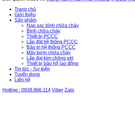
Trang chủ
Giới thiệu
Sản phẩm
Nạp sạc bình chữa cháy
Bình chữa cháy
Thiết bị PCCC
Lắp đặt hệ thống PCCC
Bảo trì hệ thống PCCC
Máy bơm chữa cháy
Lắp đạt kim chống sét
Thiết bị bảo hộ lao động
Tin tức - Sự kiện
Tuyển dụng
Liên hệ
Hotline : 0938.966.114
Viber
Zalo