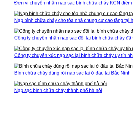
Đơn vị chuyên nhận nạp sạc bình chữa cháy KCN điềm th
Nạp bình chữa cháy cho tòa nhà chung cư cao tầng tại h
Công ty chuyên nhận nạp sạc đổi lại bình chữa cháy đã
Công ty chuyên xúc nạp sạc lại bình chữa cháy uy tín nh
Bình chữa cháy dùng rồi nạp sạc lại ở đâu tại Bắc Ninh
Nạp sạc bình chữa cháy thành phố hà nội