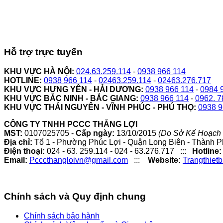
Hỗ trợ trực tuyến
KHU VỰC HÀ NỘI:
024.63.259.114
-
0938 966 114
HOTLINE:
0938 966 114
-
02463.259.114
-
02463.276.717
KHU VỰC HƯNG YÊN - HẢI DƯƠNG:
0938 966 114
-
0984 
KHU VỰC BẮC NINH - BẮC GIANG:
0938 966 114
-
0962. 7
KHU VỰC THÁI NGUYÊN - VĨNH PHÚC - PHÚ THỌ:
0938 9
CÔNG TY TNHH PCCC THẮNG LỢI
MST:
0107025705 -
Cấp ngày:
13/10/2015
(Do Sở Kế Hoạch 
Địa chỉ:
Tổ 1 - Phường Phúc Lợi - Quận Long Biên - Thành P
Điện thoại:
024 - 63. 259.114 - 024 - 63.276.717 :::
Hotline:
Email:
Pcccthangloivn@gmail.com
:::
Website:
Trangthiet
Chính sách và Quy định chung
Chính sách bảo hành