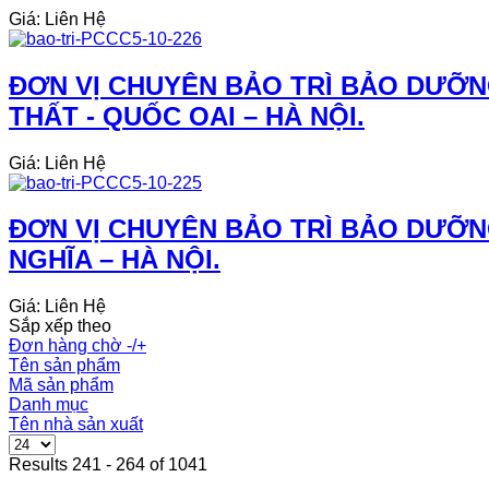
Giá: Liên Hệ
ĐƠN VỊ CHUYÊN BẢO TRÌ BẢO DƯỠN
THẤT - QUỐC OAI – HÀ NỘI.
Giá: Liên Hệ
ĐƠN VỊ CHUYÊN BẢO TRÌ BẢO DƯỠN
NGHĨA – HÀ NỘI.
Giá: Liên Hệ
Sắp xếp theo
Đơn hàng chờ -/+
Tên sản phẩm
Mã sản phẩm
Danh mục
Tên nhà sản xuất
Results 241 - 264 of 1041