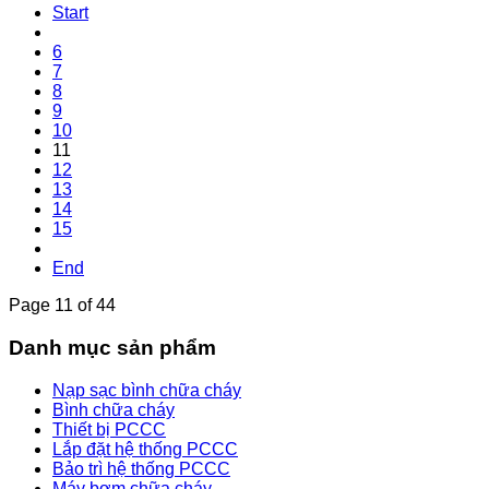
Start
6
7
8
9
10
11
12
13
14
15
End
Page 11 of 44
Danh mục sản phẩm
Nạp sạc bình chữa cháy
Bình chữa cháy
Thiết bị PCCC
Lắp đặt hệ thống PCCC
Bảo trì hệ thống PCCC
Máy bơm chữa cháy