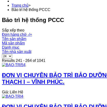
Trang chủ
>
Bảo trì hệ thống PCCC
Bảo trì hệ thống PCCC
Sắp xếp theo
Đơn hàng chờ -/+
Tên sản phẩm
Mã sản phẩm
Danh mục
Tên nhà sản xuất
Results 241 - 264 of 1041
ĐƠN VỊ CHUYÊN BẢO TRÌ BẢO DƯỠN
THẠCH I – VĨNH PHÚC.
Giá: Liên Hệ
ĐƠN VỊ CHUYÊN BẢO TRÌ BẢO DƯỠN