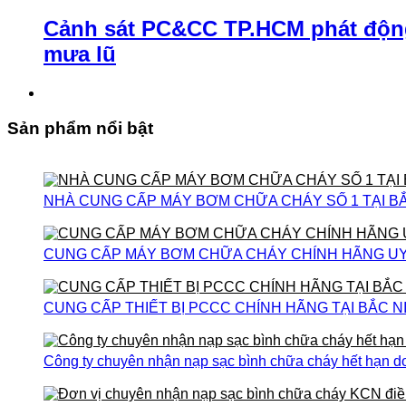
Cảnh sát PC&CC TP.HCM phát động 
mưa lũ
Sản phẩm nổi bật
NHÀ CUNG CẤP MÁY BƠM CHỮA CHÁY SỐ 1 TẠI B
CUNG CẤP MÁY BƠM CHỮA CHÁY CHÍNH HÃNG UY T
CUNG CẤP THIẾT BỊ PCCC CHÍNH HÃNG TẠI BẮC N
Công ty chuyên nhận nạp sạc bình chữa cháy hết hạn do