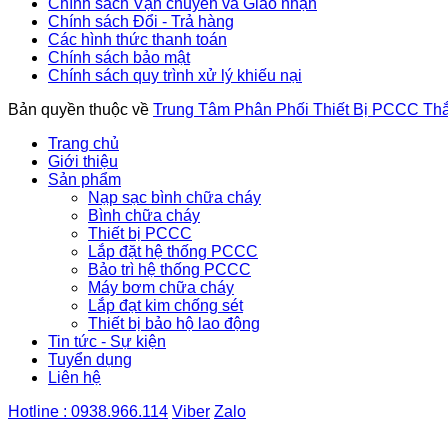
Chính sách Vận chuyển và Giao nhận
Chính sách Đổi - Trả hàng
Các hình thức thanh toán
Chính sách bảo mật
Chính sách quy trình xử lý khiếu nại
Bản quyền thuộc về
Trung Tâm Phân Phối Thiết Bị PCCC Th
Trang chủ
Giới thiệu
Sản phẩm
Nạp sạc bình chữa cháy
Bình chữa cháy
Thiết bị PCCC
Lắp đặt hệ thống PCCC
Bảo trì hệ thống PCCC
Máy bơm chữa cháy
Lắp đạt kim chống sét
Thiết bị bảo hộ lao động
Tin tức - Sự kiện
Tuyển dụng
Liên hệ
Hotline : 0938.966.114
Viber
Zalo