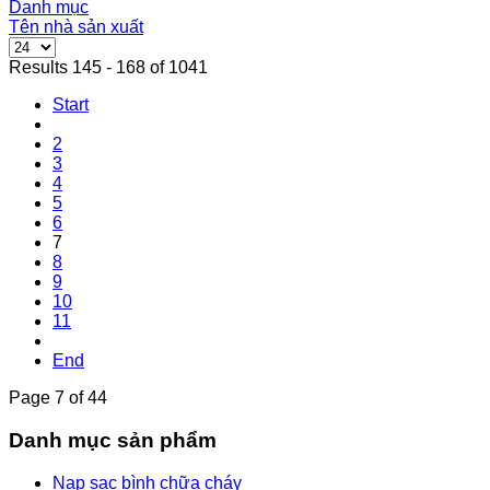
Danh mục
Tên nhà sản xuất
Results 145 - 168 of 1041
Start
2
3
4
5
6
7
8
9
10
11
End
Page 7 of 44
Danh mục sản phẩm
Nạp sạc bình chữa cháy