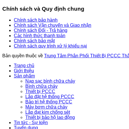
Chính sách và Quy định chung
Chính sách bảo hành
Chính sách Vận chuyển và Giao nhận
Chính sách Đổi - Trả hàng
Các hình thức thanh toán
Chính sách bảo mật
Chính sách quy trình xử lý khiếu nại
Bản quyền thuộc về
Trung Tâm Phân Phối Thiết Bị PCCC Th
Trang chủ
Giới thiệu
Sản phẩm
Nạp sạc bình chữa cháy
Bình chữa cháy
Thiết bị PCCC
Lắp đặt hệ thống PCCC
Bảo trì hệ thống PCCC
Máy bơm chữa cháy
Lắp đạt kim chống sét
Thiết bị bảo hộ lao động
Tin tức - Sự kiện
Tuyển dụng