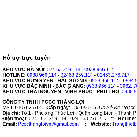
Hỗ trợ trực tuyến
KHU VỰC HÀ NỘI:
024.63.259.114
-
0938 966 114
HOTLINE:
0938 966 114
-
02463.259.114
-
02463.276.717
KHU VỰC HƯNG YÊN - HẢI DƯƠNG:
0938 966 114
-
0984 
KHU VỰC BẮC NINH - BẮC GIANG:
0938 966 114
-
0962. 7
KHU VỰC THÁI NGUYÊN - VĨNH PHÚC - PHÚ THỌ:
0938 9
CÔNG TY TNHH PCCC THẮNG LỢI
MST:
0107025705 -
Cấp ngày:
13/10/2015
(Do Sở Kế Hoạch 
Địa chỉ:
Tổ 1 - Phường Phúc Lợi - Quận Long Biên - Thành P
Điện thoại:
024 - 63. 259.114 - 024 - 63.276.717 :::
Hotline:
Email:
Pcccthangloivn@gmail.com
:::
Website:
Trangthiet