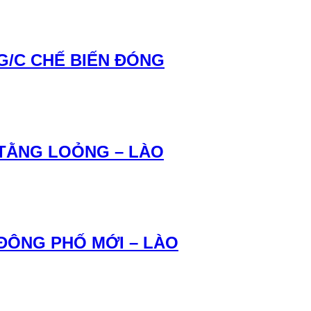
 G/C CHẾ BIẾN ĐÓNG
 TẰNG LOỎNG – LÀO
 ĐÔNG PHỐ MỚI – LÀO