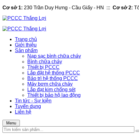
Cơ sở 1:
230 Trần Duy Hưng - Cầu Giấy - HN :::
Cơ sở 2:
Tổ
Trang chủ
Giới thiệu
Sản phẩm
Nạp sạc bình chữa cháy
Bình chữa cháy
Thiết bị PCCC
Lắp đặt hệ thống PCCC
Bảo trì hệ thống PCCC
Máy bơm chữa cháy
Lắp đạt kim chống sét
Thiết bị bảo hộ lao động
Tin tức - Sự kiện
Tuyển dụng
Liên hệ
Menu