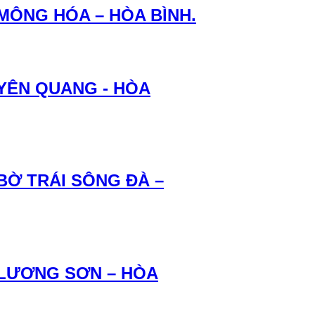
 MÔNG HÓA – HÒA BÌNH.
 YÊN QUANG - HÒA
BỜ TRÁI SÔNG ĐÀ –
 LƯƠNG SƠN – HÒA