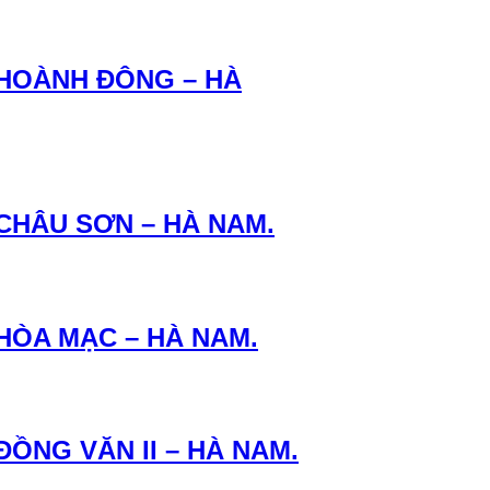
 HOÀNH ĐÔNG – HÀ
 CHÂU SƠN – HÀ NAM.
 HÒA MẠC – HÀ NAM.
ỒNG VĂN II – HÀ NAM.