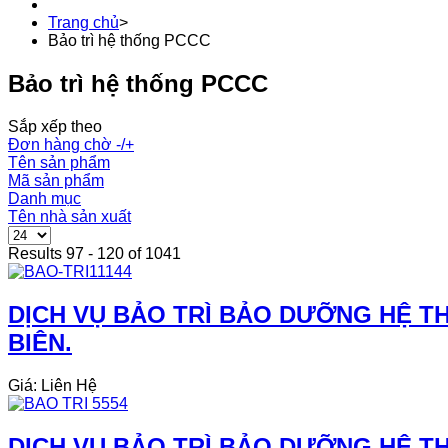
Trang chủ
>
Bảo trì hệ thống PCCC
Bảo trì hệ thống PCCC
Sắp xếp theo
Đơn hàng chờ -/+
Tên sản phẩm
Mã sản phẩm
Danh mục
Tên nhà sản xuất
Results 97 - 120 of 1041
DỊCH VỤ BẢO TRÌ BẢO DƯỠNG HỆ TH
BIÊN.
Giá: Liên Hệ
DỊCH VỤ BẢO TRÌ BẢO DƯỠNG HỆ TH