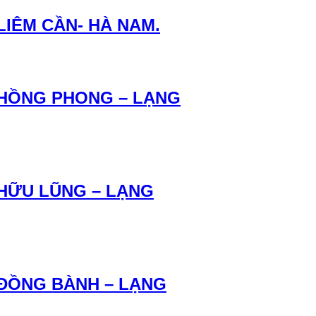
LIÊM CẦN- HÀ NAM.
N HỒNG PHONG – LẠNG
 HỮU LŨNG – LẠNG
 ĐỒNG BÀNH – LẠNG