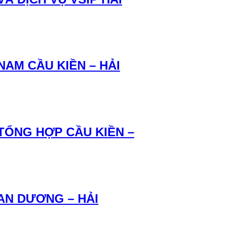
NAM CẦU KIỀN – HẢI
 TỔNG HỢP CẦU KIỀN –
 AN DƯƠNG – HẢI