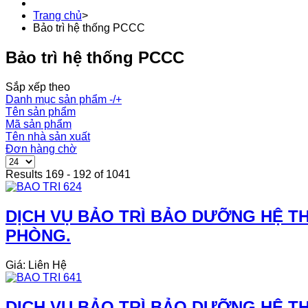
Trang chủ
>
Bảo trì hệ thống PCCC
Bảo trì hệ thống PCCC
Sắp xếp theo
Danh mục sản phẩm -/+
Tên sản phẩm
Mã sản phẩm
Tên nhà sản xuất
Đơn hàng chờ
Results 169 - 192 of 1041
DỊCH VỤ BẢO TRÌ BẢO DƯỠNG HỆ THỐ
PHÒNG.
Giá: Liên Hệ
DỊCH VỤ BẢO TRÌ BẢO DƯỠNG HỆ THỐ