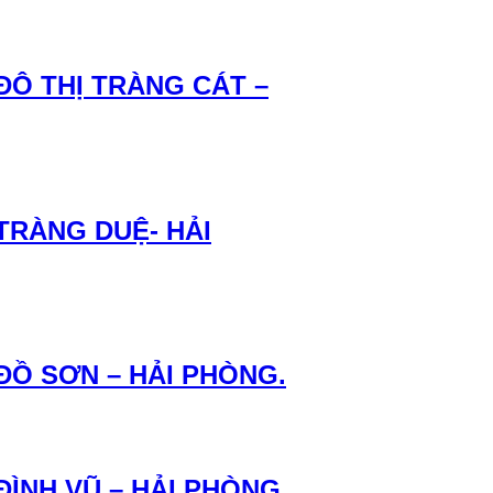
ĐÔ THỊ TRÀNG CÁT –
TRÀNG DUỆ- HẢI
ĐỒ SƠN – HẢI PHÒNG.
ĐÌNH VŨ – HẢI PHÒNG.