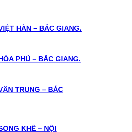
VIỆT HÀN – BẮC GIANG.
HÒA PHÚ – BẮC GIANG.
 VÂN TRUNG – BẮC
SONG KHÊ – NỘI