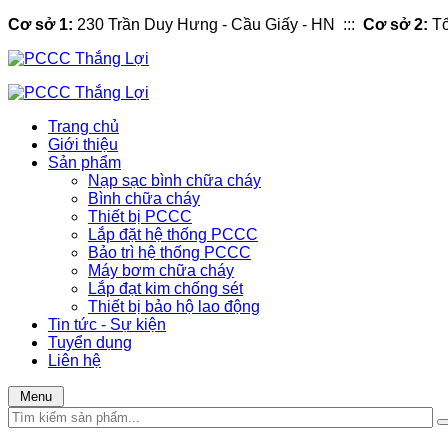
Cơ sở 1:
230 Trần Duy Hưng - Cầu Giấy - HN :::
Cơ sở 2:
Tổ
Trang chủ
Giới thiệu
Sản phẩm
Nạp sạc bình chữa cháy
Bình chữa cháy
Thiết bị PCCC
Lắp đặt hệ thống PCCC
Bảo trì hệ thống PCCC
Máy bơm chữa cháy
Lắp đạt kim chống sét
Thiết bị bảo hộ lao động
Tin tức - Sự kiện
Tuyển dụng
Liên hệ
Menu