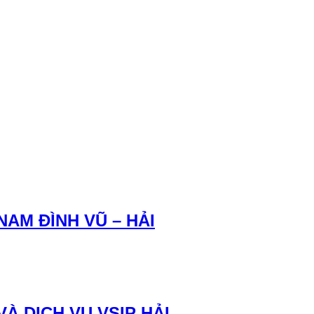
NAM ĐÌNH VŨ – HẢI
À DỊCH VỤ VSIP HẢI