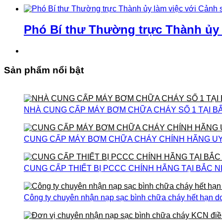
Phó Bí thư Thường trực Thành ủy
Sản phẩm nổi bật
NHÀ CUNG CẤP MÁY BƠM CHỮA CHÁY SỐ 1 TẠI B
CUNG CẤP MÁY BƠM CHỮA CHÁY CHÍNH HÃNG UY T
CUNG CẤP THIẾT BỊ PCCC CHÍNH HÃNG TẠI BẮC N
Công ty chuyên nhận nạp sạc bình chữa cháy hết hạn do