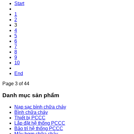
Start
1
2
3
4
5
6
7
8
9
10
End
Page 3 of 44
Danh mục sản phẩm
Nạp sạc bình chữa cháy
Bình chữa cháy
Thiết bị PCCC
Lắp đặt hệ thống PCCC
Bảo trì hệ thống PCCC
Máy bơm chữa cháy