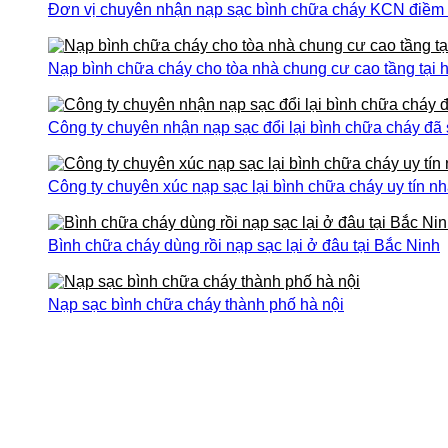
Đơn vị chuyên nhận nạp sạc bình chữa cháy KCN điềm th
Nạp bình chữa cháy cho tòa nhà chung cư cao tầng tại h
Công ty chuyên nhận nạp sạc đổi lại bình chữa cháy đã
Công ty chuyên xúc nạp sạc lại bình chữa cháy uy tín nh
Bình chữa cháy dùng rồi nạp sạc lại ở đâu tại Bắc Ninh
Nạp sạc bình chữa cháy thành phố hà nội