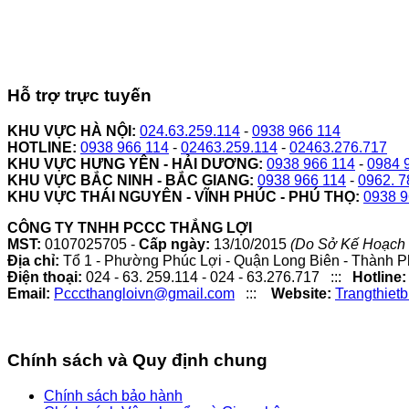
Hỗ trợ trực tuyến
KHU VỰC HÀ NỘI:
024.63.259.114
-
0938 966 114
HOTLINE:
0938 966 114
-
02463.259.114
-
02463.276.717
KHU VỰC HƯNG YÊN - HẢI DƯƠNG:
0938 966 114
-
0984 
KHU VỰC BẮC NINH - BẮC GIANG:
0938 966 114
-
0962. 7
KHU VỰC THÁI NGUYÊN - VĨNH PHÚC - PHÚ THỌ:
0938 9
CÔNG TY TNHH PCCC THẮNG LỢI
MST:
0107025705 -
Cấp ngày:
13/10/2015
(Do Sở Kế Hoạch 
Địa chỉ:
Tổ 1 - Phường Phúc Lợi - Quận Long Biên - Thành P
Điện thoại:
024 - 63. 259.114 - 024 - 63.276.717 :::
Hotline:
Email:
Pcccthangloivn@gmail.com
:::
Website:
Trangthiet
Chính sách và Quy định chung
Chính sách bảo hành