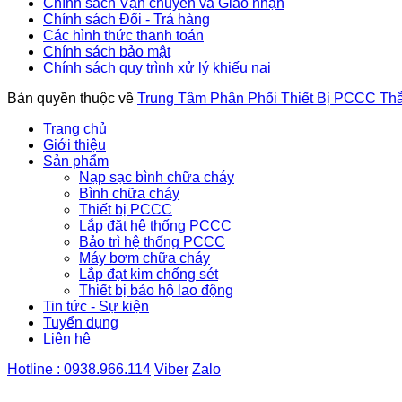
Chính sách Vận chuyển và Giao nhận
Chính sách Đổi - Trả hàng
Các hình thức thanh toán
Chính sách bảo mật
Chính sách quy trình xử lý khiếu nại
Bản quyền thuộc về
Trung Tâm Phân Phối Thiết Bị PCCC Th
Trang chủ
Giới thiệu
Sản phẩm
Nạp sạc bình chữa cháy
Bình chữa cháy
Thiết bị PCCC
Lắp đặt hệ thống PCCC
Bảo trì hệ thống PCCC
Máy bơm chữa cháy
Lắp đạt kim chống sét
Thiết bị bảo hộ lao động
Tin tức - Sự kiện
Tuyển dụng
Liên hệ
Hotline : 0938.966.114
Viber
Zalo