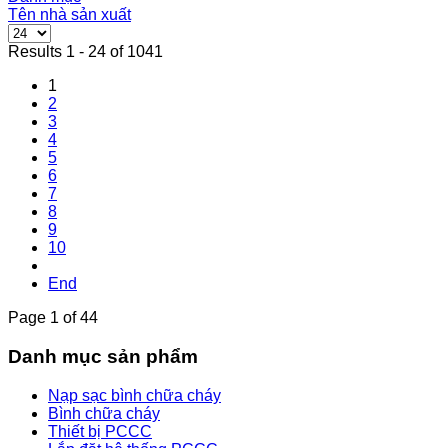
Tên nhà sản xuất
Results 1 - 24 of 1041
1
2
3
4
5
6
7
8
9
10
End
Page 1 of 44
Danh mục sản phẩm
Nạp sạc bình chữa cháy
Bình chữa cháy
Thiết bị PCCC