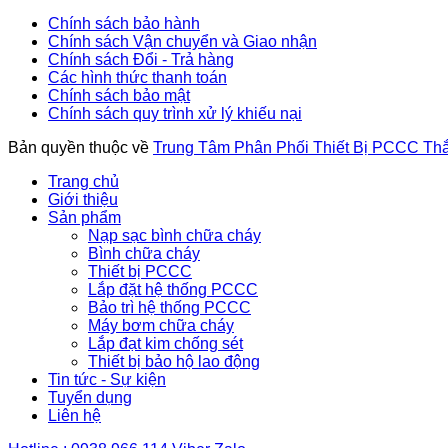
Chính sách bảo hành
Chính sách Vận chuyển và Giao nhận
Chính sách Đổi - Trả hàng
Các hình thức thanh toán
Chính sách bảo mật
Chính sách quy trình xử lý khiếu nại
Bản quyền thuộc về
Trung Tâm Phân Phối Thiết Bị PCCC Th
Trang chủ
Giới thiệu
Sản phẩm
Nạp sạc bình chữa cháy
Bình chữa cháy
Thiết bị PCCC
Lắp đặt hệ thống PCCC
Bảo trì hệ thống PCCC
Máy bơm chữa cháy
Lắp đạt kim chống sét
Thiết bị bảo hộ lao động
Tin tức - Sự kiện
Tuyển dụng
Liên hệ