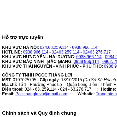
Hỗ trợ trực tuyến
KHU VỰC HÀ NỘI:
024.63.259.114
-
0938 966 114
HOTLINE:
0938 966 114
-
02463.259.114
-
02463.276.717
KHU VỰC HƯNG YÊN - HẢI DƯƠNG:
0938 966 114
-
0984 
KHU VỰC BẮC NINH - BẮC GIANG:
0938 966 114
-
0962. 7
KHU VỰC THÁI NGUYÊN - VĨNH PHÚC - PHÚ THỌ:
0938 9
CÔNG TY TNHH PCCC THẮNG LỢI
MST:
0107025705 -
Cấp ngày:
13/10/2015
(Do Sở Kế Hoạch 
Địa chỉ:
Tổ 1 - Phường Phúc Lợi - Quận Long Biên - Thành P
Điện thoại:
024 - 63. 259.114 - 024 - 63.276.717 :::
Hotline:
Email:
Pcccthangloivn@gmail.com
:::
Website:
Trangthiet
Chính sách và Quy định chung