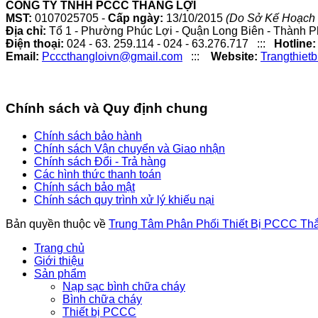
CÔNG TY TNHH PCCC THẮNG LỢI
MST:
0107025705 -
Cấp ngày:
13/10/2015
(Do Sở Kế Hoạch 
Địa chỉ:
Tổ 1 - Phường Phúc Lợi - Quận Long Biên - Thành P
Điện thoại:
024 - 63. 259.114 - 024 - 63.276.717 :::
Hotline:
Email:
Pcccthangloivn@gmail.com
:::
Website:
Trangthiet
Chính sách và Quy định chung
Chính sách bảo hành
Chính sách Vận chuyển và Giao nhận
Chính sách Đổi - Trả hàng
Các hình thức thanh toán
Chính sách bảo mật
Chính sách quy trình xử lý khiếu nại
Bản quyền thuộc về
Trung Tâm Phân Phối Thiết Bị PCCC Th
Trang chủ
Giới thiệu
Sản phẩm
Nạp sạc bình chữa cháy
Bình chữa cháy
Thiết bị PCCC