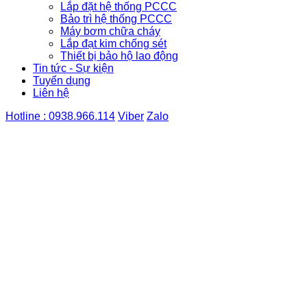
Lắp đặt hệ thống PCCC
Bảo trì hệ thống PCCC
Máy bơm chữa cháy
Lắp đạt kim chống sét
Thiết bị bảo hộ lao động
Tin tức - Sự kiện
Tuyển dụng
Liên hệ
Hotline : 0938.966.114
Viber
Zalo