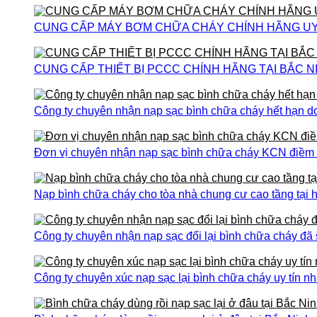
CUNG CẤP MÁY BƠM CHỮA CHÁY CHÍNH HÃNG UY T
CUNG CẤP THIẾT BỊ PCCC CHÍNH HÃNG TẠI BẮC N
Công ty chuyên nhận nạp sạc bình chữa cháy hết hạn do
Đơn vị chuyên nhận nạp sạc bình chữa cháy KCN điềm th
Nạp bình chữa cháy cho tòa nhà chung cư cao tầng tại h
Công ty chuyên nhận nạp sạc đổi lại bình chữa cháy đã
Công ty chuyên xúc nạp sạc lại bình chữa cháy uy tín nh