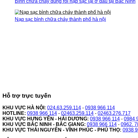
Bình chữa cháy dùng rồi nạp sạc lại ở đâu tại Bắc Ninh
Nạp sạc bình chữa cháy thành phố hà nội
Hỗ trợ trực tuyến
KHU VỰC HÀ NỘI:
024.63.259.114
-
0938 966 114
HOTLINE:
0938 966 114
-
02463.259.114
-
02463.276.717
KHU VỰC HƯNG YÊN - HẢI DƯƠNG:
0938 966 114
-
0984 
KHU VỰC BẮC NINH - BẮC GIANG:
0938 966 114
-
0962. 7
KHU VỰC THÁI NGUYÊN - VĨNH PHÚC - PHÚ THỌ:
0938 9