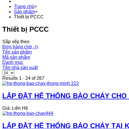
Trang chủ
>
Sản phẩm
>
Thiết bị PCCC
Thiết bị PCCC
Sắp xếp theo
Đơn hàng chờ -/+
Tên sản phẩm
Mã sản phẩm
Danh mục
Tên nhà sản xuất
Results 1 - 24 of 267
LẮP ĐẶT HỆ THỐNG BÁO CHÁY CHO
Giá: Liên Hệ
LẮP ĐẶT HỆ THỐNG BÁO CHÁY TẠI 