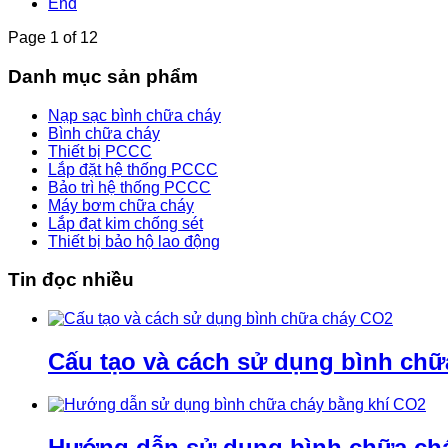
End
Page 1 of 12
Danh mục sản phẩm
Nạp sạc bình chữa cháy
Bình chữa cháy
Thiết bị PCCC
Lắp đặt hệ thống PCCC
Bảo trì hệ thống PCCC
Máy bơm chữa cháy
Lắp đạt kim chống sét
Thiết bị bảo hộ lao động
Tin đọc nhiều
Cấu tạo và cách sử dụng bình ch
Hướng dẫn sử dụng bình chữa ch