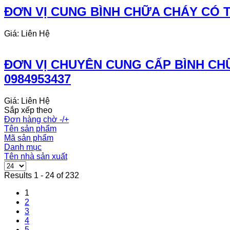
ĐƠN VỊ CUNG BÌNH CHỮA CHÁY CÓ TE
Giá: Liên Hệ
ĐƠN VỊ CHUYÊN CUNG CẤP BÌNH CHỮ
0984953437
Giá: Liên Hệ
Sắp xếp theo
Đơn hàng chờ -/+
Tên sản phẩm
Mã sản phẩm
Danh mục
Tên nhà sản xuất
Results 1 - 24 of 232
1
2
3
4
5