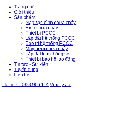
Trang chủ
Giới thiệu
Sản phẩm
Nạp sạc bình chữa cháy
Bình chữa cháy
Thiết bị PCCC
Lắp đặt hệ thống PCCC
Bảo trì hệ thống PCCC
Máy bơm chữa cháy
Lắp đạt kim chống sét
Thiết bị bảo hộ lao động
Tin tức - Sự kiện
Tuyển dụng
Liên hệ
Hotline : 0938.966.114
Viber
Zalo