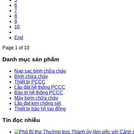
6
7
8
9
10
End
Page 1 of 10
Danh mục sản phẩm
Nạp sạc bình chữa cháy
Bình chữa cháy
Thiết bị PCCC
Lắp đặt hệ thống PCCC
Bảo trì hệ thống PCCC
Máy bơm chữa cháy
Lắp đạt kim chống sét
Thiết bị bảo hộ lao động
Tin đọc nhiều