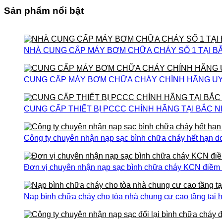
Sản phẩm nổi bật
NHÀ CUNG CẤP MÁY BƠM CHỮA CHÁY SỐ 1 TẠI B
CUNG CẤP MÁY BƠM CHỮA CHÁY CHÍNH HÃNG UY T
CUNG CẤP THIẾT BỊ PCCC CHÍNH HÃNG TẠI BẮC N
Công ty chuyên nhận nạp sạc bình chữa cháy hết hạn do
Đơn vị chuyên nhận nạp sạc bình chữa cháy KCN điềm th
Nạp bình chữa cháy cho tòa nhà chung cư cao tầng tại h