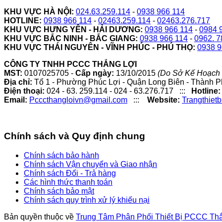
KHU VỰC HÀ NỘI:
024.63.259.114
-
0938 966 114
HOTLINE:
0938 966 114
-
02463.259.114
-
02463.276.717
KHU VỰC HƯNG YÊN - HẢI DƯƠNG:
0938 966 114
-
0984 
KHU VỰC BẮC NINH - BẮC GIANG:
0938 966 114
-
0962. 7
KHU VỰC THÁI NGUYÊN - VĨNH PHÚC - PHÚ THỌ:
0938 9
CÔNG TY TNHH PCCC THẮNG LỢI
MST:
0107025705 -
Cấp ngày:
13/10/2015
(Do Sở Kế Hoạch 
Địa chỉ:
Tổ 1 - Phường Phúc Lợi - Quận Long Biên - Thành P
Điện thoại:
024 - 63. 259.114 - 024 - 63.276.717 :::
Hotline:
Email:
Pcccthangloivn@gmail.com
:::
Website:
Trangthiet
Chính sách và Quy định chung
Chính sách bảo hành
Chính sách Vận chuyển và Giao nhận
Chính sách Đổi - Trả hàng
Các hình thức thanh toán
Chính sách bảo mật
Chính sách quy trình xử lý khiếu nại
Bản quyền thuộc về
Trung Tâm Phân Phối Thiết Bị PCCC Th