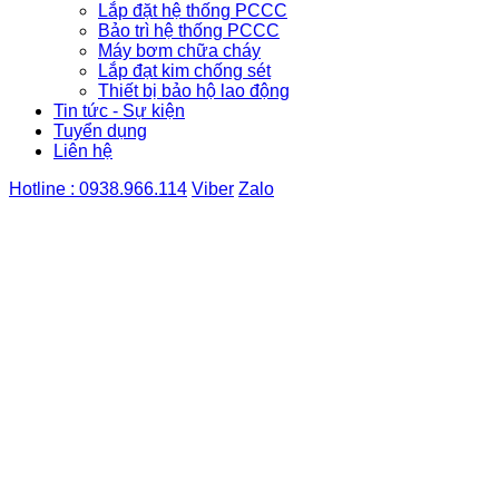
Lắp đặt hệ thống PCCC
Bảo trì hệ thống PCCC
Máy bơm chữa cháy
Lắp đạt kim chống sét
Thiết bị bảo hộ lao động
Tin tức - Sự kiện
Tuyển dụng
Liên hệ
Hotline : 0938.966.114
Viber
Zalo