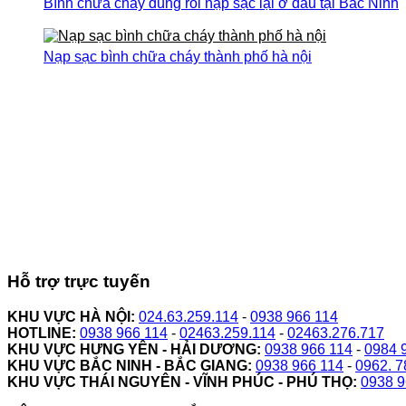
Bình chữa cháy dùng rồi nạp sạc lại ở đâu tại Bắc Ninh
Nạp sạc bình chữa cháy thành phố hà nội
Hỗ trợ trực tuyến
KHU VỰC HÀ NỘI:
024.63.259.114
-
0938 966 114
HOTLINE:
0938 966 114
-
02463.259.114
-
02463.276.717
KHU VỰC HƯNG YÊN - HẢI DƯƠNG:
0938 966 114
-
0984 
KHU VỰC BẮC NINH - BẮC GIANG:
0938 966 114
-
0962. 7
KHU VỰC THÁI NGUYÊN - VĨNH PHÚC - PHÚ THỌ:
0938 9