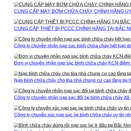
CUNG CẤP MÁY BƠM CHỮA CHÁY CHÍNH HÃNG UY T
CUNG CẤP THIẾT BỊ PCCC CHÍNH HÃNG TẠI BẮC N
Công ty chuyên nhận nạp sạc bình chữa cháy hết hạn do
Đơn vị chuyên nhận nạp sạc bình chữa cháy KCN điềm th
Nạp bình chữa cháy cho tòa nhà chung cư cao tầng tại h
Công ty chuyên nhận nạp sạc đổi lại bình chữa cháy đã
Công ty chuyên xúc nạp sạc lại bình chữa cháy uy tín nh