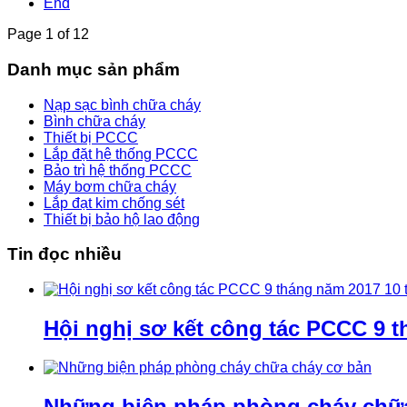
End
Page 1 of 12
Danh mục sản phẩm
Nạp sạc bình chữa cháy
Bình chữa cháy
Thiết bị PCCC
Lắp đặt hệ thống PCCC
Bảo trì hệ thống PCCC
Máy bơm chữa cháy
Lắp đạt kim chống sét
Thiết bị bảo hộ lao động
Tin đọc nhiều
Hội nghị sơ kết công tác PCCC 9 t
Những biện pháp phòng cháy chữ