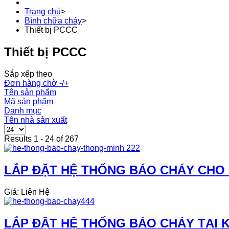
Trang chủ
>
Bình chữa cháy
>
Thiết bị PCCC
Thiết bị PCCC
Sắp xếp theo
Đơn hàng chờ -/+
Tên sản phẩm
Mã sản phẩm
Danh mục
Tên nhà sản xuất
Results 1 - 24 of 267
LẮP ĐẶT HỆ THỐNG BÁO CHÁY CHO
Giá: Liên Hệ
LẮP ĐẶT HỆ THỐNG BÁO CHÁY TẠI 