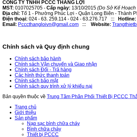
CÔNG TY TNHH PCCC THẮNG LỢI
MST:
0107025705 -
Cấp ngày:
13/10/2015
(Do Sở Kế Hoạch 
Địa chỉ:
Tổ 1 - Phường Phúc Lợi - Quận Long Biên - Thành P
Điện thoại:
024 - 63. 259.114 - 024 - 63.276.717 :::
Hotline:
Email:
Pcccthangloivn@gmail.com
:::
Website:
Trangthiet
Chính sách và Quy định chung
Chính sách bảo hành
Chính sách Vận chuyển và Giao nhận
Chính sách Đổi - Trả hàng
Các hình thức thanh toán
Chính sách bảo mật
Chính sách quy trình xử lý khiếu nại
Bản quyền thuộc về
Trung Tâm Phân Phối Thiết Bị PCCC Th
Trang chủ
Giới thiệu
Sản phẩm
Nạp sạc bình chữa cháy
Bình chữa cháy
Thiết bị PCCC